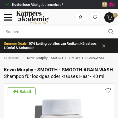
Kostenlose
Rückgabe innerhalb*
Vor 23:59 
8.9
0
Nach welcher Kategorie suchst du?
Summer Deals!
10% korting op alles van Redken, Kérastase,
L’Oréal & Sebastian
Startseite
/
Kevin Murphy - SMOOTH - SMOOTH.AGAIN.WASH |
Shampoo für lockiges oder krauses Haar - 40 ml
Kevin Murphy - SMOOTH - SMOOTH.AGAIN.WASH
Shampoo für lockiges oder krauses Haar - 40 ml
Marken
Haarpflege
4
% Rabatt