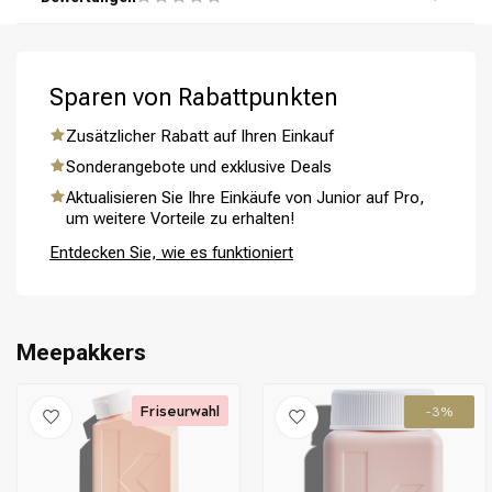
Schritt 5: Spüle dein Haar gründlich mit warmem Wasser
aus und genieße das glatte und frizzfreie Ergebnis.
Sparen von Rabattpunkten
Zusätzlicher Rabatt auf Ihren Einkauf
Umformung
CombiDeals
Sonderangebote und exklusive Deals
Aktualisieren Sie Ihre Einkäufe von Junior auf Pro,
um weitere Vorteile zu erhalten!
Entdecken Sie, wie es funktioniert
Meepakkers
Friseurwahl
-3%