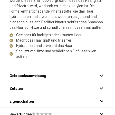
wurde. Dieses Shampoo sorgt dafür, dass das Haar glatt
und frizzfrei wird, wodurch es leicht zu stylen ist. Die
Formel enthält pflegende Inhaltsstoffe, die das Haar
hydratisieren und erweichen, wodurch es gesund und
glänzend aussieht. Darüber hinaus schützt das Shampoo
das Haar vor Hitze und schädlichen Einflüssen von außen.
Geeignet für lockiges oder krauses Haar
Macht das Haar glatt und frizzfrei
Hydratisiert und erweicht das Haar
Schützt vor Hitze und schädlichen Einflüssen von
außen
Gebrauchsanweisung
Schritt 1: Mach dein Haar gründlich unter der Dusche nass.
Zutaten
Schritt 2: Drücke eine kleine Menge Shampoo in deine
Handfläche.
Schritt 3: Verteile das Shampoo gleichmäßig über dein Haar
Eigenschaften
und massiere es sanft ein.
Schritt 4: Lasse das Shampoo einige Minuten einwirken.
Bewertungen