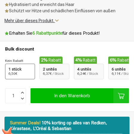
Hydratisiert und erweicht das Haar
Schützt vor Hitze und schädlichen Einflüssen von außen
Mehr über dieses Produkt.
Erhalten Sie
6 Rabattpunkte
für dieses Produkt!
Bulk discount
2%
Rabatt
4%
Rabatt
6%
Rabatt
Kein Rabatt
1 stück
2 unités
4 unités
6 unités
6,50€
6,37€
/ Stück
6,24€
/ Stück
6,11€
/ Stück
In den Warenkorb
Summer Deals!
10% korting op alles van Redken,
Kérastase, L’Oréal & Sebastian