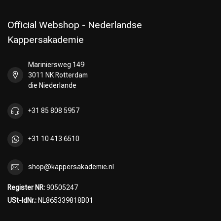
Official Webshop - Nederlandse
Kappersakademie
Mariniersweg 149
3011 NK Rotterdam
die Niederlande
+31 85 808 5957
+31 10 413 6510
shop@kappersakademie.nl
Register NR:
90505247
USt-IdNr.:
NL865339818B01