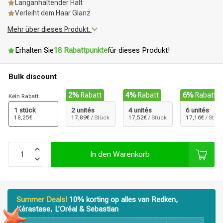
Langanhaltender Halt
Verleiht dem Haar Glanz
Mehr über dieses Produkt.
Erhalten Sie
18 Rabattpunkte
für dieses Produkt!
Bulk discount
2%
Rabatt
4%
Rabatt
6%
Rabatt
Kein Rabatt
1 stück
2 unités
4 unités
6 unités
18,25€
17,89€
/ Stück
17,52€
/ Stück
17,16€
/ Stüc
In den Warenkorb
Summer Deals!
10% korting op alles van Redken,
Kérastase, L’Oréal & Sebastian
Stylingprodukte
Haarfärbung