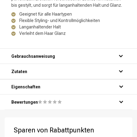
bis gestylt, und sorgt für langanhaltenden Halt und Glanz.
Geeignet für alle Haartypen
Flexible Styling- und Kontrollmöglichkeiten
Langanhaltender Halt
Verleiht dem Haar Glanz
Gebrauchsanweisung
Schritt 1: Sprühen Sie die gewünschte Menge des
Zutaten
Produkts auf trockenes Haar.
Schritt 2: Verteilen Sie das Spray gleichmäßig über das
Haar, indem Sie es mit den Fingern durchkämmen.
Eigenschaften
Schritt 3: Stylen Sie Ihr Haar nach Belieben mit einem Föhn,
Glätteisen oder Lockenstab.
Bewertungen
Schritt 4: Lassen Sie das Produkt vollständig trocknen,
bevor Sie das Haar berühren oder bewegen.
Schritt 5: Genießen Sie langanhaltende Kontrolle und
Flexibilität in Ihrer Frisur!
Sparen von Rabattpunkten