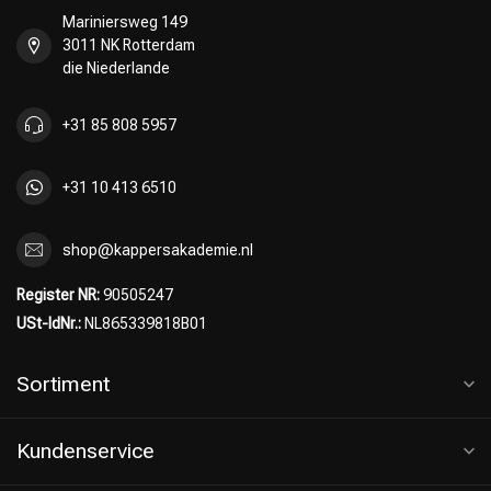
Mariniersweg 149
3011 NK Rotterdam
die Niederlande
+31 85 808 5957
+31 10 413 6510
shop@kappersakademie.nl
Register NR:
90505247
USt-IdNr.:
NL865339818B01
Sortiment
Kundenservice