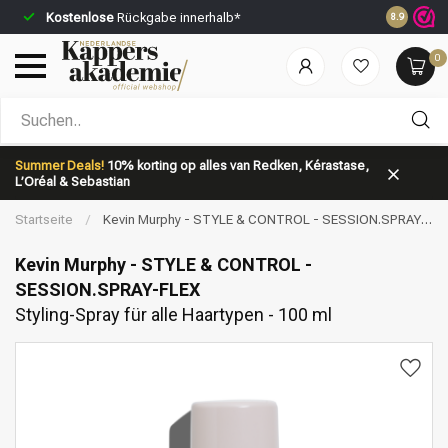
Kostenlose
Rückgabe innerhalb*
Vor 23:59 
8.9
0
Nach welcher Kategorie suchst du?
Summer Deals!
10% korting op alles van Redken, Kérastase,
L’Oréal & Sebastian
Startseite
/
Kevin Murphy - STYLE & CONTROL - SESSION.SPRAY-
FLEX | Styling-Spray für alle Haartypen - 100 ml
Kevin Murphy - STYLE & CONTROL -
SESSION.SPRAY-FLEX
Styling-Spray für alle Haartypen - 100 ml
Marken
Haarpflege