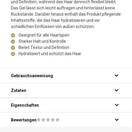
und Definition, während das Haar dennoch flexibel bleibt.
Das Gel lässt sich leicht auftragen und hinterlässt keine
Rückstände. Darüber hinaus enthält das Produkt pflegende
Inhaltsstoffe, die das Haar hydratisieren und vor
schädlichen Einflüssen von außen schützen.
Geeignet für alle Haartypen
Starker Halt und Kontrolle
Bietet Textur und Definition
Hydratisiert und schützt das Haar
Gebrauchsanweisung
Schritt 1: Nehmen Sie eine kleine Menge des Produkts in
Zutaten
Ihre Handfläche.
Schritt 2: Reiben Sie Ihre Handflächen gegeneinander, um
das Gel gleichmäßig zu verteilen.
Eigenschaften
Schritt 3: Tragen Sie das Gel auf handtuchtrockenes Haar
auf, von den Haarwurzeln bis zu den Haarspitzen.
Bewertungen
Schritt 4: Stylen Sie Ihr Haar nach Belieben mit Hilfe Ihrer
Finger, eines Kamms oder einer Bürste.