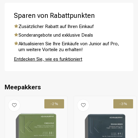
Schritt 5: Lassen Sie das Gel vollständig trocknen und
genießen Sie langanhaltende Kontrolle und Halt für Ihre
Sparen von Rabattpunkten
Frisur.
Zusätzlicher Rabatt auf Ihren Einkauf
Sonderangebote und exklusive Deals
Umformung
CombiDeals
Aktualisieren Sie Ihre Einkäufe von Junior auf Pro,
um weitere Vorteile zu erhalten!
Entdecken Sie, wie es funktioniert
Meepakkers
-2%
-3%