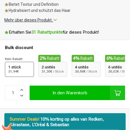
Bietet Textur und Definition
Hydratisiert und schützt das Haar
Mehr über dieses Produkt.
Erhalten Sie
31 Rabattpunkte
für dieses Produkt!
Bulk discount
2%
Rabatt
4%
Rabatt
6%
Rabatt
Kein Rabatt
1 stück
2 unités
4 unités
6 unités
31,94€
31,30€
/ Stück
30,66€
/ Stück
30,02€
/ Stüc
In den Warenkorb
Summer Deals!
10% korting op alles van Redken,
Kérastase, L’Oréal & Sebastian
Stylingprodukte
Haarfärbung