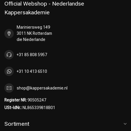
Official Webshop - Nederlandse
Kappersakademie
Mariniersweg 149
3011 NK Rotterdam
die Niederlande
+31 85 808 5957
+31 10 413 6510
shop@kappersakademie.nl
Register NR:
90505247
USt-IdNr.:
NL865339818B01
Sortiment