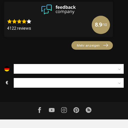
8.9
/10
4122 reviews
Mehr anzeigen
€