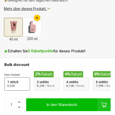
Geeignet für den täglichen Gebrauch
Mehr über dieses Produkt.
%
200 ml
40 ml
Erhalten Sie
8 Rabattpunkte
für dieses Produkt!
Bulk discount
2%
Rabatt
4%
Rabatt
6%
Rabatt
Kein Rabatt
1 stück
2 unités
4 unités
6 unités
8,50€
8,33€
/ Stück
8,16€
/ Stück
7,99€
/ Stück
In den Warenkorb