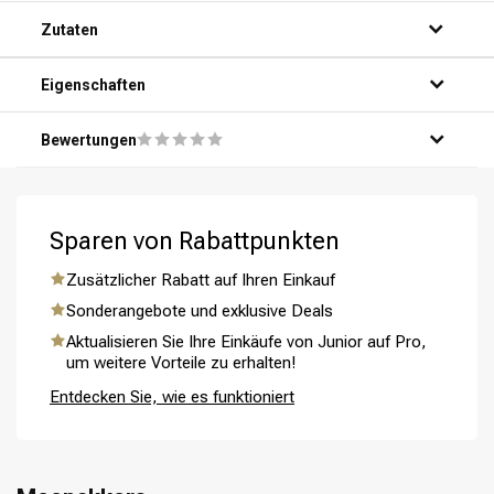
Schritt 1: Mach dein Haar nass und drück das
Zutaten
überschüssige Wasser heraus.
Schritt 2: Trage eine großzügige Menge des Produkts auf
deine Handflächen auf.
Eigenschaften
Schritt 3: Verteile das Produkt gleichmäßig über dein Haar,
von den Wurzeln bis zu den Spitzen.
Bewertungen
Schritt 4: Lass das Produkt 5-10 Minuten einwirken.
Schritt 5: Spüle dein Haar gründlich aus und genieße das
voluminöse Ergebnis!
Umformung
CombiDeals
Sparen von Rabattpunkten
Zusätzlicher Rabatt auf Ihren Einkauf
Sonderangebote und exklusive Deals
Aktualisieren Sie Ihre Einkäufe von Junior auf Pro,
um weitere Vorteile zu erhalten!
Entdecken Sie, wie es funktioniert