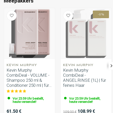
Meepakkers
-0%
KEVIN MURPHY
KEVIN MURPHY
Kevin Murphy
Kevin Murphy
CombiDeal - VOLUME -
CombiDeal -
Shampoo 250 ml &
ANGEL.RINSE (1L) | für
Conditioner 250 ml | für
feines Haar
feines Haar
Vor 23:59 Uhr bestellt,
Vor 23:59 Uhr bestellt,
heute versendet!
heute versendet!
61.50 €
108.99 €
109.00 €