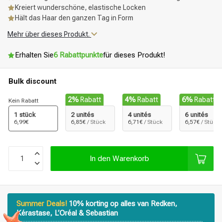
Kreiert wunderschöne, elastische Locken
Hält das Haar den ganzen Tag in Form
Mehr über dieses Produkt.
Erhalten Sie
6 Rabattpunkte
für dieses Produkt!
Bulk discount
2%
Rabatt
4%
Rabatt
6%
Rabatt
Kein Rabatt
1 stück
2 unités
4 unités
6 unités
6,99€
6,85€
/ Stück
6,71€
/ Stück
6,57€
/ Stück
In den Warenkorb
Summer Deals!
10% korting op alles van Redken,
Kérastase, L’Oréal & Sebastian
Stylingprodukte
Haarfärbung