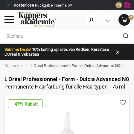
Kostenlose
Rückgabe innerhalb*
Vor 23:59 
8.9
0
Nach welcher Kategorie suchst du?
Summer Deals!
10% korting op alles van Redken, Kérastase,
L’Oréal & Sebastian
Startseite
/
L'Oréal Professionnel - Form - Dulcia Advanced N0 |
Permanente Haarfärbung für alle Haartypen - 75 ml
L'Oréal Professionnel - Form - Dulcia Advanced N0
Permanente Haarfärbung für alle Haartypen - 75 ml
Marken
Haarpflege
47
% Rabatt