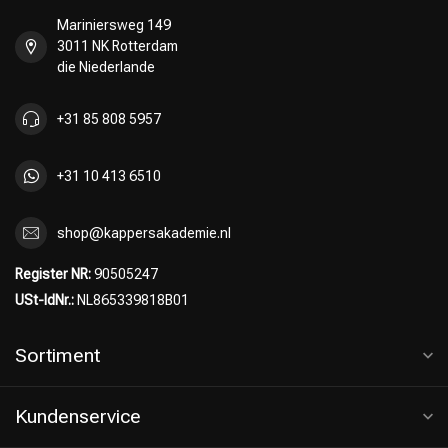
Mariniersweg 149
3011 NK Rotterdam
die Niederlande
+31 85 808 5957
+31 10 413 6510
shop@kappersakademie.nl
Register NR:
90505247
USt-IdNr.:
NL865339818B01
Sortiment
Kundenservice