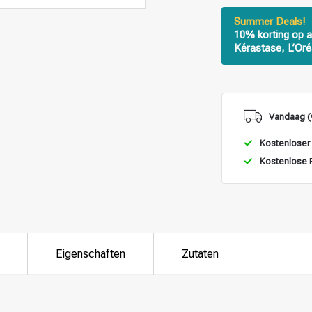
Summer Deals!
10% korting op a
Kérastase, L’Oré
Vandaag (
Kostenloser
Kostenlose
R
Eigenschaften
Zutaten
ategorie suchst du?