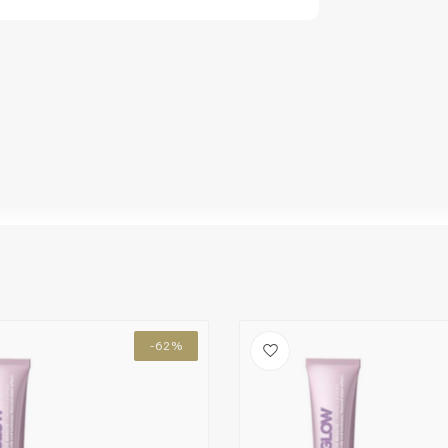
, bis das Spülwasser klar ist.
-3, Laureth-12, Ammonium Hydroxide, Oleth-30,
CombiDeals
Friseurwahl
aternium-6, Ethanolamine, Silica Dimethyl
ioxide, 2,4-Diaminophenoxyethanol HCl, m-
in, Toluene-2,5-Diamine, Dimethicone,
mine Sulfate, Carbomer, Resorcinol, Vitis
-62%