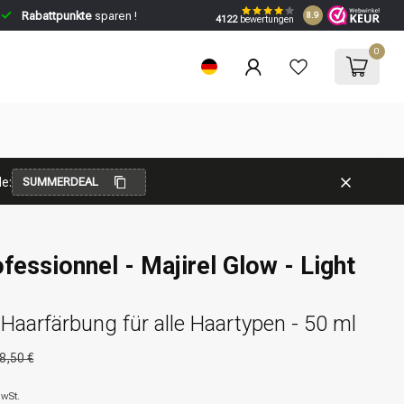
Rabattpunkte
sparen !
8.9
4122
bewertungen
0
e:
SUMMERDEAL
ofessionnel - Majirel Glow - Light
aarfärbung für alle Haartypen - 50 ml
8,50 €
MwSt.