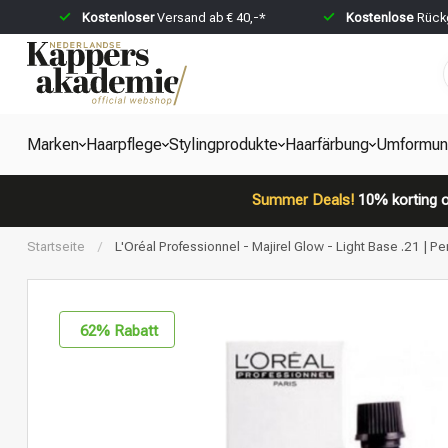
Kostenloser
Versand ab € 40,-*
Kostenlose
Rückg
Marken
Haarpflege
Stylingprodukte
Haarfärbung
Umformun
Summer Deals!
10% korting o
Startseite
/
L'Oréal Professionnel - Majirel Glow - Light Base .21 | P
62
% Rabatt