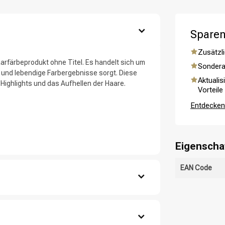
Sparen
Zusätzli
aarfärbeprodukt ohne Titel. Es handelt sich um
Sondera
 und lebendige Farbergebnisse sorgt. Diese
Aktualis
 Highlights und das Aufhellen der Haare.
Vorteile
Entdecken 
Haarpflege
Stylingprodukte
Eigenscha
EAN Code
sauberes und trockenes Haar auf.
 von den Wurzeln bis zu den Spitzen.
t einwirken.