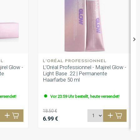
EL
L'ORÉAL PROFESSIONNEL
irel Glow -
L’Oréal Professionnel - Majirel Glow -
te
Light Base .22 | Permanente
Haarfarbe 50 ml
versendet!
Vor 23:59 Uhr bestellt, heute versendet!
18.50 €
6.99 €