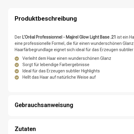
Produktbeschreibung
Der
L’Oréal Professionnel - Majirel Glow Light Base .21
ist ein H
eine professionelle Formel, die für einen wunderschönen Glanz
Haarfärbegrundlage eignet sich ideal für das Erzeugen subtiler
Verleiht dem Haar einen wunderschönen Glanz
Sorgt für lebendige Farbergebnisse
Marken
Ideal für das Erzeugen subtiler Highlights
Hellt das Haar auf natürliche Weise auf
Gebrauchsanweisung
Schritt 1: Tragen Sie die gewünschte Menge des Produkts auf 
Schritt 2: Verteilen Sie das Produkt gleichmäßig über das Haar,
Zutaten
Schritt 3: Lassen Sie das Produkt für die empfohlene Einwirkzei