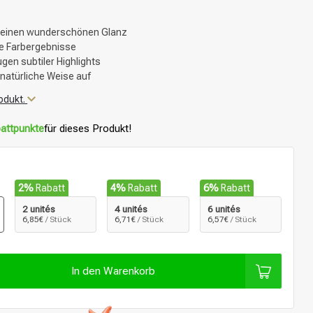
r einen wunderschönen Glanz
ge Farbergebnisse
ugen subtiler Highlights
 natürliche Weise auf
odukt.
attpunkte
für dieses Produkt!
2%
Rabatt
4%
Rabatt
6%
Rabatt
2 unités
4 unités
6 unités
6,85€
/ Stück
6,71€
/ Stück
6,57€
/ Stück
In den Warenkorb