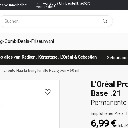
Vor 23:59 Uhr bestellt,
sofort
abe innerhalb*
versendet*
g
CombiDeals
Friseurwahl
p alles van Redken, Kérastase, L’Oréal & Sebastian
Gebruik cod
ermanente Haarfärbung für alle Haartypen - 50 ml
L'Oréal Pr
Base .21
Permanente H
Empfohlener Preis:
1
6,99 €
Inkl. 