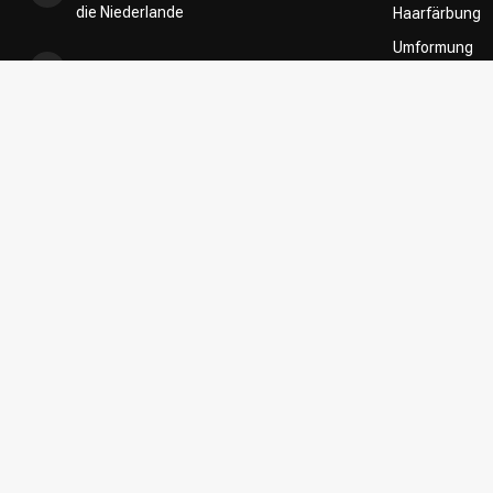
die Niederlande
Haarfärbung
Umformung
+31 85 808 5957
CombiDeals
Friseurwahl
+31 10 413 6510
shop@kappersakademie.nl
Register NR:
90505247
USt-IdNr.:
NL865339818B01