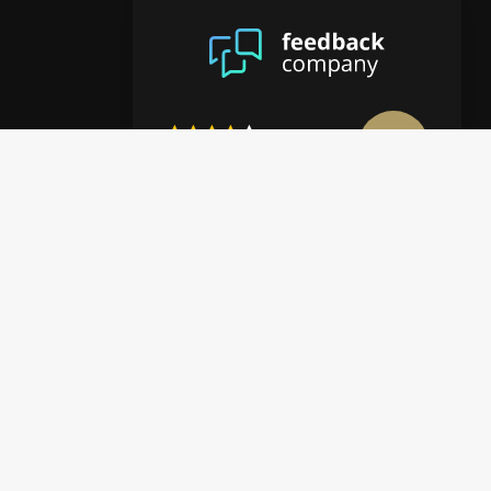
8.9
/10
4122 reviews
Mehr anzeigen
en
halte