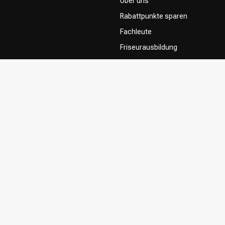
Über uns
Rabattpunkte sparen
Fachleute
Friseurausbildung
Contact & FAQ
Lieferung
Rückgabe
Zahlungsmethoden
Allgemeine Geschäftsbedingung
Privacy Policy
Beschwerdesystem
Influencers / affiliates
Zustimmung zur Nutzung Ihrer In