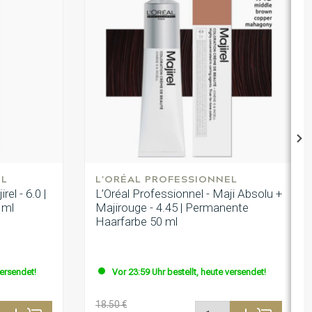
EL
L'ORÉAL PROFESSIONNEL
el - 6.0 |
L’Oréal Professionnel - Maji Absolu +
 ml
Majirouge - 4.45 | Permanente
Haarfarbe 50 ml
versendet!
Vor 23:59 Uhr bestellt, heute versendet!
18.50 €