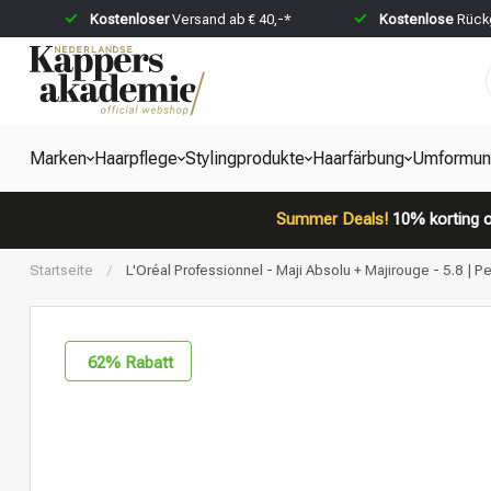
Kostenloser
Versand ab € 40,-*
Kostenlose
Rückg
Marken
Haarpflege
Stylingprodukte
Haarfärbung
Umformun
Summer Deals!
10% korting o
Startseite
/
L'Oréal Professionnel - Maji Absolu + Majirouge - 5.8 | P
62
% Rabatt