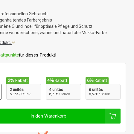
professionellen Gebrauch
nganhaltendes Farbergebnis
onène G und Incell für optimale Pflege und Schutz
r eine wunderschöne, warme und natürliche Mokka-Farbe
odukt.
attpunkte
für dieses Produkt!
2%
Rabatt
4%
Rabatt
6%
Rabatt
2 unités
4 unités
6 unités
6,85€
/ Stück
6,71€
/ Stück
6,57€
/ Stück
In den Warenkorb