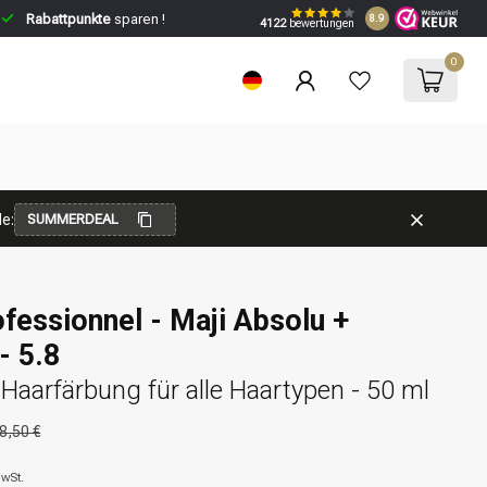
Rabattpunkte
sparen !
8.9
4122
bewertungen
0
e:
SUMMERDEAL
ofessionnel - Maji Absolu +
- 5.8
aarfärbung für alle Haartypen - 50 ml
8,50 €
MwSt.