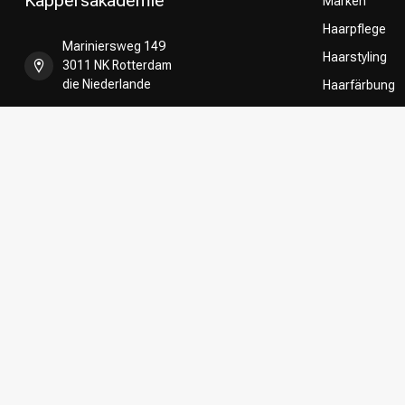
Kappersakademie
Marken
Haarpflege
Mariniersweg 149
Haarstyling
3011 NK Rotterdam
die Niederlande
Haarfärbung
Umformung
+31 85 808 5957
CombiDeals
Friseurwahl
+31 10 413 6510
shop@kappersakademie.nl
Register NR:
90505247
USt-IdNr.:
NL865339818B01