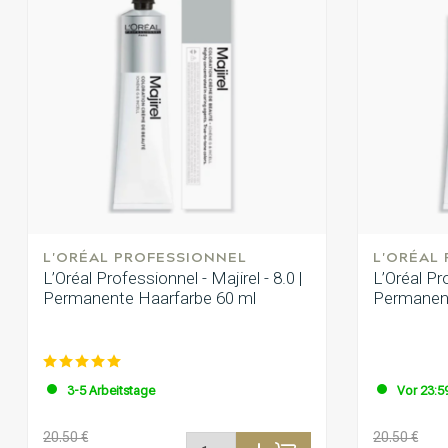
L'ORÉAL PROFESSIONNEL
L'ORÉAL
L’Oréal Professionnel - Majirel - 8.0 |
L’Oréal Pro
Permanente Haarfarbe 60 ml
Permanent
3-5 Arbeitstage
Vor 23:59
20.50 €
20.50 €