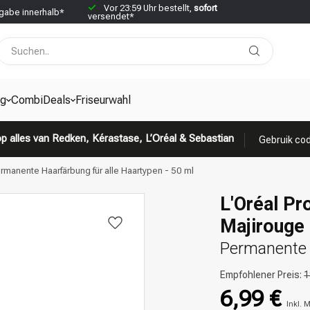
Vor 23:59 Uhr bestellt,
sofort
abe innerhalb*
versendet*
g
CombiDeals
Friseurwahl
p alles van Redken, Kérastase, L’Oréal & Sebastian
Gebruik cod
ermanente Haarfärbung für alle Haartypen - 50 ml
L'Oréal Pr
Majirouge 
Permanente H
Empfohlener Preis:
1
6,99 €
Inkl. 