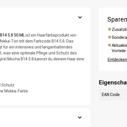
ategorie suchst du?
Sparen
Zusätzli
 B14 5.8 50 ML
ist ein Haarfärbeprodukt von
Sondera
 Mokka-Ton mit dem Farbcode B14 5.8. Das
Aktualis
t für ein intensives und langanhaltendes
Vorteile
ll, was eine optimale Pflege und Schutz des
irel Mocha B14 5.8 kannst du deinem Haar eine
Entdecken 
Haarpflege
Stylingprodukte
Eigenscha
nd Schutz
che Mokka-Farbe
EAN Code