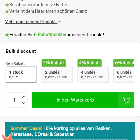
Sorgt für eine intensive Farbe
Verleiht dem Haar einen schönen Glanz
Mehr über dieses Produkt.
Erhalten Sie
6 Rabattpunkte
für dieses Produkt!
Bulk discount
2%
Rabatt
4%
Rabatt
6%
Rabatt
Kein Rabatt
1 stück
2 unités
4 unités
6 unités
6,99€
6,85€
/ Stück
6,71€
/ Stück
6,57€
/ Stück
In den Warenkorb
Summer Deals!
10% korting op alles van Redken,
Kérastase, L’Oréal & Sebastian
Stylingprodukte
Haarfärbung