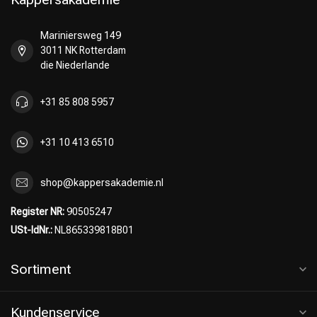
Mariniersweg 149
3011 NK Rotterdam
die Niederlande
+31 85 808 5957
+31 10 413 6510
shop@kappersakademie.nl
Register NR:
90505247
USt-IdNr.:
NL865339818B01
Sortiment
Kundenservice