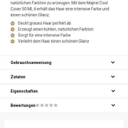
natürlichen Farbton zu erzeugen. Mit dem Majirel Cool
Cover 50 ML 6 erhält das Haar eine intensive Farbe und
einen schönen Glanz.
Deckt graues Haar perfekt ab
Erzeugt einen kühlen, natürlichen Farbton
Sorgt für eine intensive Farbe
Verleiht dem Haar einen schönen Glanz
Gebrauchsanweisung
Schritt 1: Tragen Sie das Produkt auf sauberes und
Zutaten
trockenes Haar auf.
Schritt 2: Verteilen Sie das Produkt gleichmäßig über das
Haar, von den Wurzeln bis zu den Spitzen.
Eigenschaften
Schritt 3: Lassen Sie das Produkt für die empfohlene
Einwirkzeit einwirken.
Bewertungen
Schritt 4: Spülen Sie das Haar gründlich mit warmem
Wasser aus.
Schritt 5: Stylen und pflegen Sie das Haar nach Belieben.