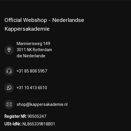
Official Webshop - Nederlandse
Kappersakademie
Mariniersweg 149
3011 NK Rotterdam
die Niederlande
+31 85 808 5957
+31 10 413 6510
shop@kappersakademie.nl
Register NR:
90505247
USt-IdNr.:
NL865339818B01