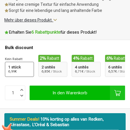
Hat eine cremige Textur für einfache Anwendung
Sorgt für eine lebendige und lang anhaltende Farbe
Mehr über dieses Produkt.
Erhalten Sie
6 Rabattpunkte
für dieses Produkt!
Bulk discount
2%
Rabatt
4%
Rabatt
6%
Rabatt
Kein Rabatt
1 stück
2 unités
4 unités
6 unités
6,99€
6,85€
/ Stück
6,71€
/ Stück
6,57€
/ Stück
In den Warenkorb
Summer Deals!
10% korting op alles van Redken,
Kérastase, L’Oréal & Sebastian