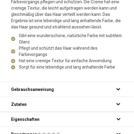
Färbevorgangs pflegen und schützen. Die Creme hat eine
cremige Textur, die leicht aufgetragen werden kann und
gleichmäßig über das Haar verteilt werden kann. Das
Ergebnis ist eine lebendige und lang anhaltende Farbe, die
das Haar gesund und strahlend aussehen lässt.
Gibt eine wunderschöne, natürliche Farbe mit subtilem
Glanz
Pflegt und schützt das Haar während des
Färbevorgangs
Hat eine cremige Textur für einfache Anwendung
Sorgt für eine lebendige und lang anhaltende Farbe
Gebrauchsanweisung
Schritt 1: Tragen Sie eine kleine Menge des Produkts auf
Zutaten
sauberes, trockenes Haar auf.
Schritt 2: Verteilen Sie das Produkt gleichmäßig über das
Haar, von den Wurzeln bis zu den Spitzen.
Eigenschaften
Schritt 3: Lassen Sie das Produkt 20-30 Minuten einwirken.
Schritt 4: Spülen Sie das Haar gründlich mit warmem