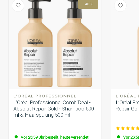
-40%
L'ORÉAL PROFESSIONNEL
L'ORÉAL
L’Oréal Professionnel CombiDeal -
L’Oréal Pr
Absolut Repair Gold - Shampoo 500
Repair Go
ml & Haarspülung 500 ml
Vor 23:59 Uhr bestellt, heute versendet!
Vor 23:59