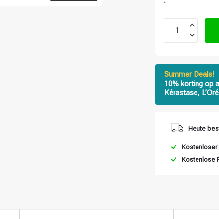
Summer Deals!
10% korting op a
Kérastase, L’Oré
Heute best
Kostenloser
Kostenlose
R