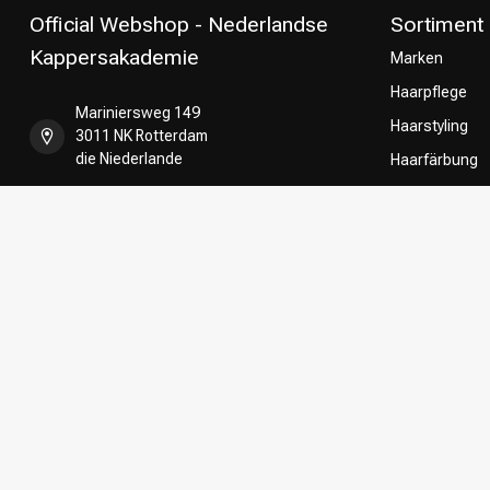
Official Webshop - Nederlandse
Sortiment
Kappersakademie
Marken
Haarpflege
Mariniersweg 149
Haarstyling
3011 NK Rotterdam
die Niederlande
Haarfärbung
Umformung
+31 85 808 5957
CombiDeals
Friseurwahl
+31 10 413 6510
shop@kappersakademie.nl
Register NR:
90505247
USt-IdNr.:
NL865339818B01