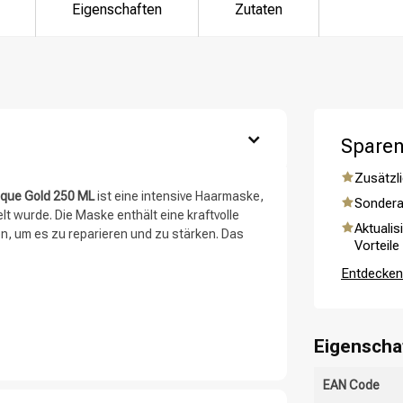
Eigenschaften
Zutaten
ategorie suchst du?
Sparen
Zusätzli
asque Gold 250 ML
ist eine intensive Haarmaske,
Sondera
t wurde. Die Maske enthält eine kraftvolle
Aktualis
gen, um es zu reparieren und zu stärken. Das
Vorteile
Haarpflege
Stylingprodukte
Entdecken 
Eigenscha
EAN Code