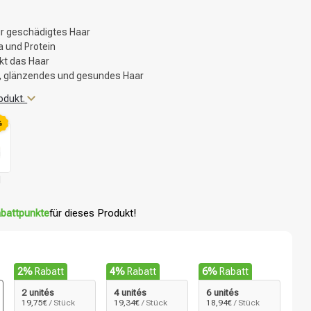
für geschädigtes Haar
a und Protein
rkt das Haar
s, glänzendes und gesundes Haar
odukt.
%
l
battpunkte
für dieses Produkt!
2%
Rabatt
4%
Rabatt
6%
Rabatt
2 unités
4 unités
6 unités
19,75€
/ Stück
19,34€
/ Stück
18,94€
/ Stück