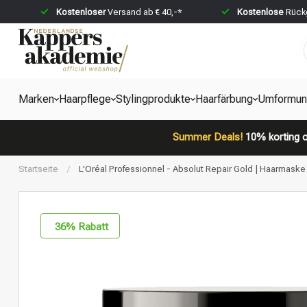
Kostenloser
Versand ab € 40,-*
Kostenlose
Rückg
Marken
Haarpflege
Stylingprodukte
Haarfärbung
Umformun
Summer Deals!
10% korting o
Startseite
/
L'Oréal Professionnel - Absolut Repair Gold | Haarmask
36
% Rabatt