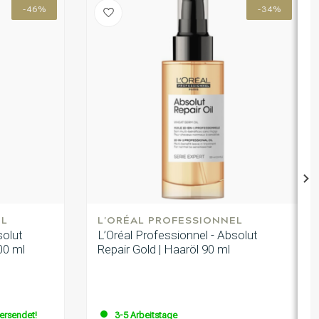
-46%
-34%
EL
L'ORÉAL PROFESSIONNEL
solut
L’Oréal Professionnel - Absolut
00 ml
Repair Gold | Haaröl 90 ml
versendet!
3-5 Arbeitstage