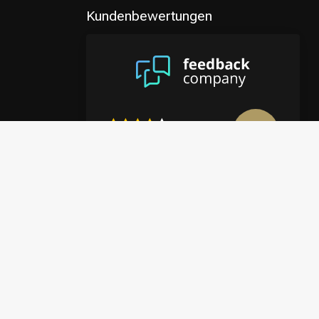
Kundenbewertungen
8.9
/10
4122 reviews
Mehr anzeigen
en
halte