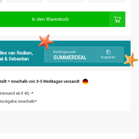
In den Warenkorb
Kortingscode
lles van Redken,
SUMMERDEAL
Kopieren
al & Sebastian
ellt = innerhalb von 3-5 Werktagen versandt
Versand ab € 40,-*
ückgabe innerhalb*