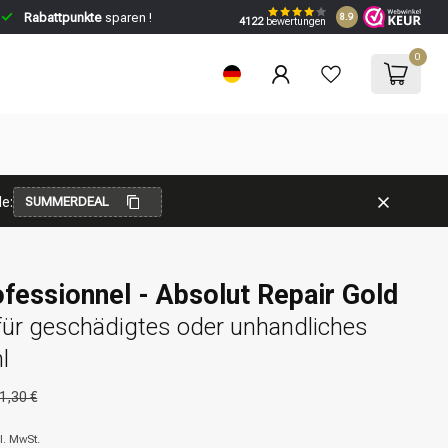
Rabattpunkte
sparen !
8.9
4122
bewertungen
0
e:
SUMMERDEAL
ofessionnel - Absolut Repair Gold
ür geschädigtes oder unhandliches
l
1,30 €
l. MwSt.