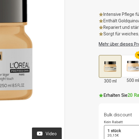
Intensive Pflege 
Enthält Goldquino
Repariert und stä
Sorgt für weiche
Mehr über dieses Pr
500 m
300 ml
Erhalten Sie
20 Ra
Bulk discount
Kein Rabatt
1 stück
Video
20,15€