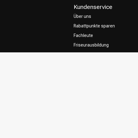
Kundenservice
Über uns
Rabattpunkte sparen
Fachleute
Friseurausbildung
Contact & FAQ
Lieferung
Rückgabe
Zahlungsmethoden
Allgemeine Geschäftsbedingung
Privacy Policy
Beschwerdesystem
Influencers / affiliates
Zustimmung zur Nutzung Ihrer In