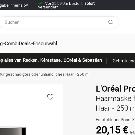
Vor 23:59 Uhr bestellt,
sofort
abe innerhalb*
versendet*
g
CombiDeals
Friseurwahl
p alles van Redken, Kérastase, L’Oréal & Sebastian
Gebruik cod
e für geschädigtes oder unhandliches Haar - 250 ml
L'Oréal Pr
Haarmaske f
Haar - 250 m
Empfohlener Preis:
3
20,15 €
Ink