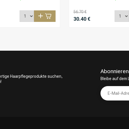
56.70 €
30.40 €
Abonnieren
wertige Haarpflegeprodukte suchen,
Bleibe auf dem
!