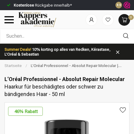
Kostenlose
Rückgabe innerhalb*
Vor 23:59 
8.9
0
Nach welcher Kategorie suchst du?
Summer Deals!
10% korting op alles van Redken, Kérastase,
L’Oréal & Sebastian
Startseite
/
L’Oréal Professionnel - Absolut Repair Molecular |
Haarkur für beschädigtes oder schwer zu bändigendes Haar - 50 ml
L’Oréal Professionnel - Absolut Repair Molecular
Haarkur für beschädigtes oder schwer zu
bändigendes Haar - 50 ml
Marken
Haarpflege
46
% Rabatt