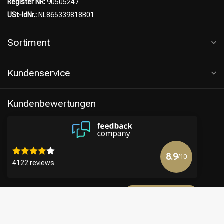
Register NR:
90505247
USt-IdNr.:
NL865339818B01
Sortiment
Kundenservice
Kundenbewertungen
8.9
/10
4122 reviews
Mehr anzeigen