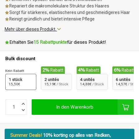
Repariert die makromolekulare Struktur des Haares
Sorgt für stärkeres, elastischeres und geschmeidigeres Haar
Reinigt gründlich und bietet intensive Pflege
Mehr über dieses Produkt.
Erhalten Sie
15 Rabattpunkte
für dieses Produkt!
Bulk discount
2%
Rabatt
4%
Rabatt
6%
Rabatt
Kein Rabatt
1 stück
2 unités
4 unités
6 unités
15,50€
15,19€
/ Stück
14,88€
/ Stück
14,57€
/ Stüc
In den Warenkorb
Summer Deals!
10% korting op alles van Redken,