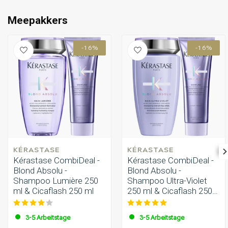
Wasser aus.
Umformung
CombiDeals
Schritt 10: Genießen Sie Ihr strahlendes, gesundes
Meepakkers
blondes Haar!
-16%
-16%
KÉRASTASE
KÉRASTASE
Kérastase CombiDeal -
Kérastase CombiDeal -
Blond Absolu -
Blond Absolu -
Shampoo Lumière 250
Shampoo Ultra-Violet
ml & Cicaflash 250 ml
250 ml & Cicaflash 250
ml
3-5 Arbeitstage
3-5 Arbeitstage