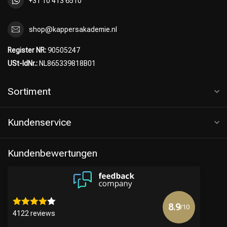
+31 10 413 6510
shop@kappersakademie.nl
Register NR:
90505247
USt-IdNr.:
NL865339818B01
Sortiment
Kundenservice
Kundenbewertungen
8.9
/10
4122 reviews