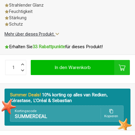
Strahlender Glanz
Feuchtigkeit
Stärkung
Schutz
Mehr über dieses Produkt.
Erhalten Sie
33 Rabattpunkte
für dieses Produkt!
In den Warenkorb
Summer Deals!
10% korting op alles van Redken,
Kérastase, L’Oréal & Sebastian
Kortingscode
SUMMERDEAL
Kopieren
Stylingprodukte
Haarfärbung