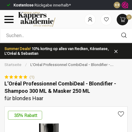
Kostenlose
Rückgabe innerhalb*
Vor 23:59 
8.9
0
Nach welcher Kategorie suchst du?
Summer Deals!
10% korting op alles van Redken, Kérastase,
L’Oréal & Sebastian
Startseite
/
L’Oréal Professionnel CombiDeal - Blondifier -
Shampoo 300 ML & Masker 250 ML | für blondes Haar
(1)
L’Oréal Professionnel CombiDeal - Blondifier -
Shampoo 300 ML & Masker 250 ML
Marken
Haarpflege
für blondes Haar
35
% Rabatt