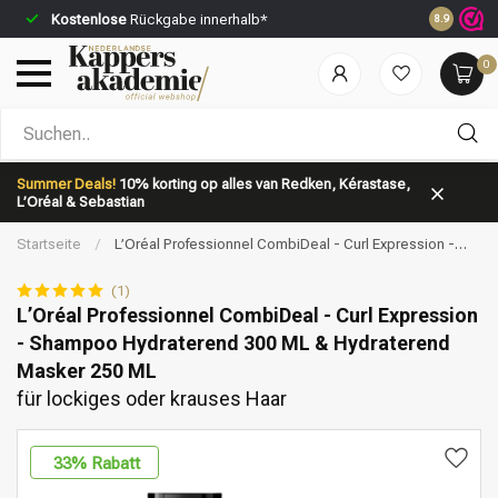
Kostenlose
Rückgabe innerhalb*
Vor 23:59 
8.9
0
Nach welcher Kategorie suchst du?
Summer Deals!
10% korting op alles van Redken, Kérastase,
L’Oréal & Sebastian
Startseite
/
L’Oréal Professionnel CombiDeal - Curl Expression -
Shampoo Hydraterend 300 ML & Hydraterend Masker 250 ML | für
lockiges oder krauses Haar
(1)
L’Oréal Professionnel CombiDeal - Curl Expression
- Shampoo Hydraterend 300 ML & Hydraterend
Marken
Haarpflege
Masker 250 ML
für lockiges oder krauses Haar
33
% Rabatt