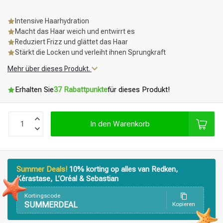
Intensive Haarhydration
Macht das Haar weich und entwirrt es
Reduziert Frizz und glättet das Haar
Stärkt die Locken und verleiht ihnen Sprungkraft
Mehr über dieses Produkt.
Erhalten Sie
37 Rabattpunkte
für dieses Produkt!
In den Warenkorb
Summer Deals!
10% korting op alles van Redken,
Kérastase, L’Oréal & Sebastian
Kortingscode
SUMMERDEAL
Kopieren