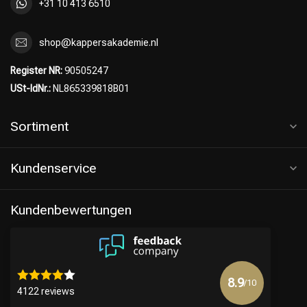
+31 10 413 6510
shop@kappersakademie.nl
Register NR:
90505247
USt-IdNr.:
NL865339818B01
Sortiment
Kundenservice
Kundenbewertungen
8.9
/10
4122 reviews