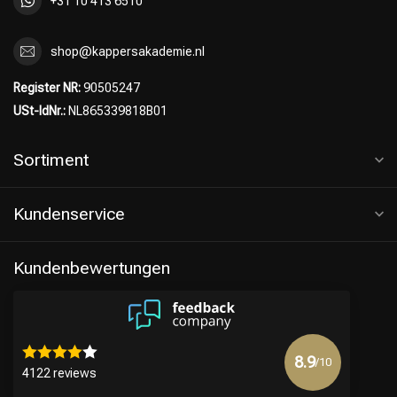
+31 10 413 6510
shop@kappersakademie.nl
Register NR:
90505247
USt-IdNr.:
NL865339818B01
Sortiment
Kundenservice
Kundenbewertungen
8.9
/10
4122 reviews