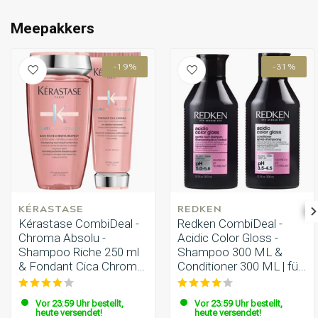
das Haar, insbesondere auf den Längen und Spitzen.
Umformung
CombiDeals
Schritt 9: Lassen Sie den Conditioner einige Minuten
Meepakkers
einwirken.
Schritt 10: Spülen Sie den Conditioner gründlich mit
warmem Wasser aus und genießen Sie Ihr frisches und
-19%
-31%
gepflegtes coloriertes Haar.
KÉRASTASE
REDKEN
Kérastase CombiDeal -
Redken CombiDeal -
Chroma Absolu -
Acidic Color Gloss -
Shampoo Riche 250 ml
Shampoo 300 ML &
& Fondant Cica Chroma
Conditioner 300 ML | für
200 ml
gefärbtes Haar
Vor 23:59 Uhr bestellt,
Vor 23:59 Uhr bestellt,
heute versendet!
heute versendet!