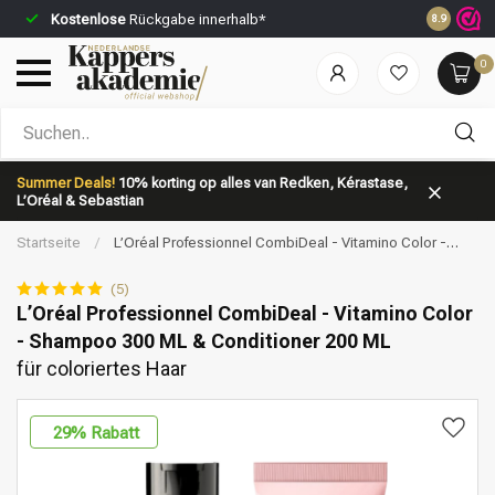
Kostenlose
Rückgabe innerhalb*
Vor 23:59 
8.9
0
Nach welcher Kategorie suchst du?
Summer Deals!
10% korting op alles van Redken, Kérastase,
L’Oréal & Sebastian
Startseite
/
L’Oréal Professionnel CombiDeal - Vitamino Color -
Shampoo 300 ML & Conditioner 200 ML | für coloriertes Haar
(5)
L’Oréal Professionnel CombiDeal - Vitamino Color
- Shampoo 300 ML & Conditioner 200 ML
Marken
Haarpflege
für coloriertes Haar
29
% Rabatt