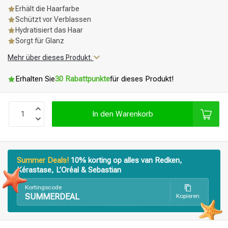
Erhält die Haarfarbe
Schützt vor Verblassen
Hydratisiert das Haar
Sorgt für Glanz
Mehr über dieses Produkt.
Erhalten Sie
30 Rabattpunkte
für dieses Produkt!
In den Warenkorb
Summer Deals!
10% korting op alles van Redken,
Kérastase, L’Oréal & Sebastian
Kortingscode
SUMMERDEAL
Kopieren
Stylingprodukte
Haarfärbung