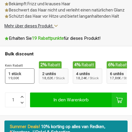
Bekämpft Frizz und krauses Haar
Beschwert das Haar nicht und verleiht einen natürlichen Glanz
Schützt das Haar vor Hitze und bietet langanhaltenden Halt
Mehr über dieses Produkt.
Erhalten Sie
19 Rabattpunkte
für dieses Produkt!
Bulk discount
2%
Rabatt
4%
Rabatt
6%
Rabatt
Kein Rabatt
1 stück
2 unités
4 unités
6 unités
19,00€
18,62€
/ Stück
18,24€
/ Stück
17,86€
/ Stüc
In den Warenkorb
Summer Deals!
10% korting op alles van Redken,