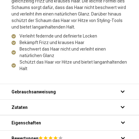
gleichzeitig Frizz und krauses Haar. Die leichte Formel des
Schaums sorgt dafür, dass das Haar nicht beschwert wird
und verleiht ihm einen natürlichen Glanz. Darüber hinaus
schützt der Schaum das Haar vor Hitze von Styling-Tools
und bietet langanhaltenden Halt.
Verleiht federnde und definierte Locken
Bekämpft Frizz und krauses Haar
Beschwert das Haar nicht und verleiht einen
natürlichen Glanz
Schützt das Haar vor Hitze und bietet langanhaltenden
Halt
Gebrauchsanweisung
Schritt 1: Nehmen Sie eine kleine Menge des Produkts in
Zutaten
Ihre Handfläche.
Schritt 2: Verteilen Sie es gleichmäßig auf Ihren Händen.
Schritt 3: Tragen Sie das Produkt auf feuchtes Haar auf,
Eigenschaften
von den Wurzeln bis zu den Spitzen.
Schritt 4: Drücken Sie sanft in Ihr Haar, um die Locken zu
Bewertungen