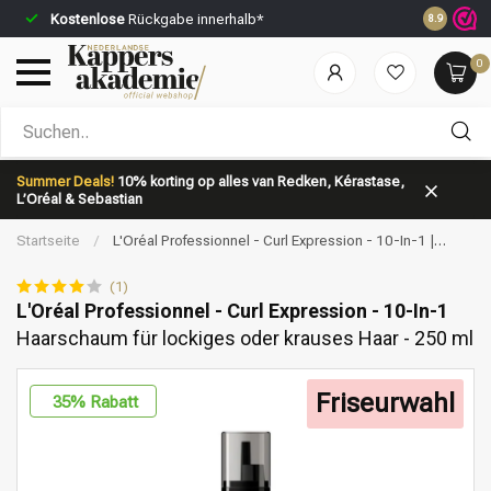
Kostenlose
Rückgabe innerhalb*
Vor 23:59 
8.9
0
Nach welcher Kategorie suchst du?
Summer Deals!
10% korting op alles van Redken, Kérastase,
L’Oréal & Sebastian
Startseite
/
L'Oréal Professionnel - Curl Expression - 10-In-1 |
Haarschaum für lockiges oder krauses Haar - 250 ml
(1)
L'Oréal Professionnel - Curl Expression - 10-In-1
Haarschaum für lockiges oder krauses Haar - 250 ml
Marken
Haarpflege
Friseurwahl
35
% Rabatt