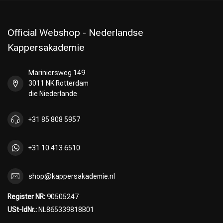
Official Webshop - Nederlandse
Kappersakademie
Mariniersweg 149
3011 NK Rotterdam
die Niederlande
+31 85 808 5957
+31 10 413 6510
shop@kappersakademie.nl
Register NR:
90505247
USt-IdNr.:
NL865339818B01