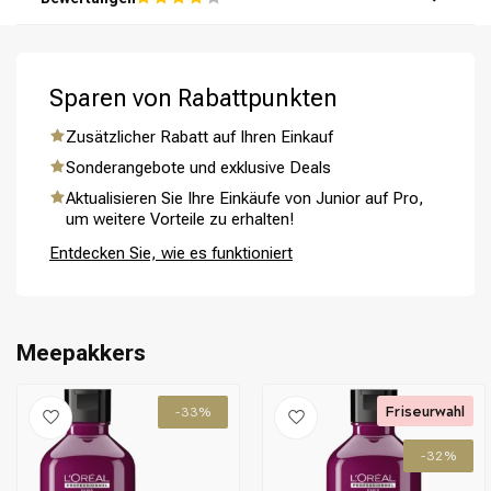
aktivieren.
Schritt 5: Lassen Sie Ihr Haar natürlich trocknen oder
verwenden Sie einen Diffusor, um den Vorgang zu
beschleunigen.
Sparen von Rabattpunkten
Zusätzlicher Rabatt auf Ihren Einkauf
Umformung
CombiDeals
Sonderangebote und exklusive Deals
Aktualisieren Sie Ihre Einkäufe von Junior auf Pro,
um weitere Vorteile zu erhalten!
Entdecken Sie, wie es funktioniert
Meepakkers
Friseurwahl
-33%
-32%