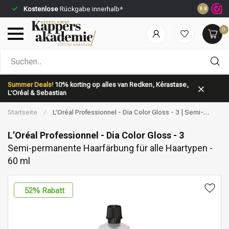
Kostenlose
Rückgabe innerhalb*
Vor 23:59 
8.9
0
Nach welcher Kategorie suchst du?
Summer Deals!
10% korting op alles van Redken, Kérastase,
L’Oréal & Sebastian
Startseite
/
L’Oréal Professionnel - Dia Color Gloss - 3 | Semi-
permanente Haarfärbung für alle Haartypen - 60 ml
L’Oréal Professionnel - Dia Color Gloss - 3
Semi-permanente Haarfärbung für alle Haartypen -
60 ml
Marken
Haarpflege
52
% Rabatt