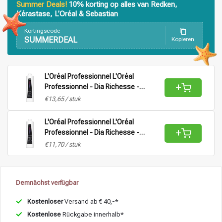
Summer Deals!
10% korting op alles van Redken,
Kérastase, L’Oréal & Sebastian
Stylingprodukte
Haarfärbung
Kortingscode
SUMMERDEAL
Kopieren
L'Oréal Professionnel L'Oréal
+
Professionnel - Dia Richesse -
Aktivator Vol 9 (2,7%) |
€13,65 / stuk
Oxidationsmittel für alle Haartypen -
1L
L'Oréal Professionnel L'Oréal
+
Professionnel - Dia Richesse -
Aktivator Vol 15 (4,5%) |
€11,70 / stuk
Oxidationsmittel für alle Haartypen -
1L
Demnächst verfügbar
Kostenloser
Versand ab € 40,-*
Kostenlose
Rückgabe innerhalb*