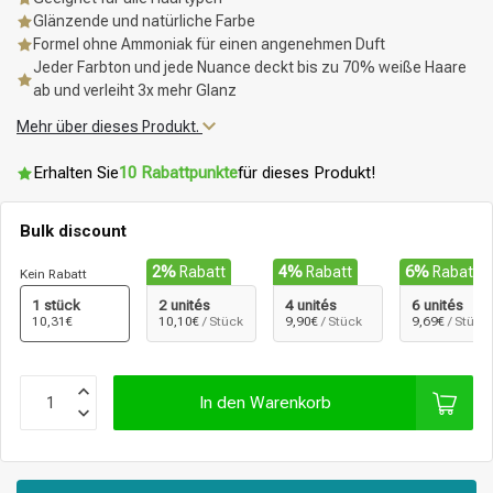
Glänzende und natürliche Farbe
Formel ohne Ammoniak für einen angenehmen Duft
Jeder Farbton und jede Nuance deckt bis zu 70% weiße Haare
ab und verleiht 3x mehr Glanz
Mehr über dieses Produkt.
Erhalten Sie
10 Rabattpunkte
für dieses Produkt!
Bulk discount
2%
Rabatt
4%
Rabatt
6%
Rabatt
Kein Rabatt
1 stück
2 unités
4 unités
6 unités
10,31€
10,10€
/ Stück
9,90€
/ Stück
9,69€
/ Stück
In den Warenkorb