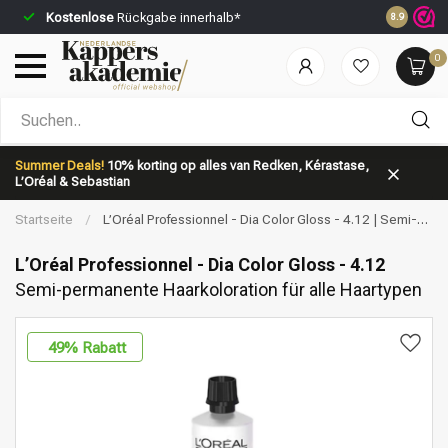
Kostenlose
Rückgabe innerhalb*
Vor 23:59 
8.9
0
Nach welcher Kategorie suchst du?
Summer Deals!
10% korting op alles van Redken, Kérastase,
L’Oréal & Sebastian
Startseite
/
L’Oréal Professionnel - Dia Color Gloss - 4.12 | Semi-
permanente Haarkoloration für alle Haartypen
L’Oréal Professionnel - Dia Color Gloss - 4.12
Semi-permanente Haarkoloration für alle Haartypen
Marken
Haarpflege
49
% Rabatt