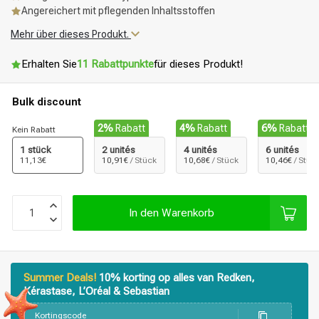
Angereichert mit pflegenden Inhaltsstoffen
Mehr über dieses Produkt.
Erhalten Sie
11 Rabattpunkte
für dieses Produkt!
Bulk discount
2%
Rabatt
4%
Rabatt
6%
Rabatt
Kein Rabatt
1 stück
2 unités
4 unités
6 unités
11,13€
10,91€
/ Stück
10,68€
/ Stück
10,46€
/ Stüc
In den Warenkorb
Summer Deals!
10% korting op alles van Redken,
Kérastase, L’Oréal & Sebastian
Kortingscode
Stylingprodukte
Haarfärbung