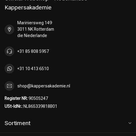
Kappersakademie
Mariniersweg 149
3011 NK Rotterdam
die Niederlande
+31 85 808 5957
+31 10 413 6510
shop@kappersakademie.nl
Register NR:
90505247
USt-IdNr.:
NL865339818B01
Sortiment