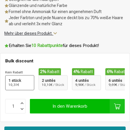
Glänzende und natürliche Farbe
Formel ohne Ammoniak für einen angenehmen Duft
Jeder Farbton und jede Nuance deckt bis zu 70% weiße Haare
ab und verleiht 3x mehr Glanz
Mehr über dieses Produkt.
Erhalten Sie
10 Rabattpunkte
für dieses Produkt!
Bulk discount
2%
Rabatt
4%
Rabatt
6%
Rabatt
Kein Rabatt
1 stück
2 unités
4 unités
6 unités
10,31€
10,10€
/ Stück
9,90€
/ Stück
9,69€
/ Stück
In den Warenkorb