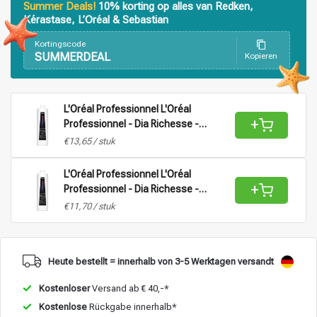
Summer Deals!
10% korting op alles van Redken,
Kérastase, L’Oréal & Sebastian
Stylingprodukte
Haarfärbung
Kortingscode
SUMMERDEAL
Kopieren
L'Oréal Professionnel L'Oréal
+
Professionnel - Dia Richesse -
Aktivator Vol 9 (2,7%) |
€13,65 / stuk
Oxidationsmittel für alle Haartypen -
1L
L'Oréal Professionnel L'Oréal
+
Professionnel - Dia Richesse -
Aktivator Vol 15 (4,5%) |
€11,70 / stuk
Oxidationsmittel für alle Haartypen -
1L
Heute bestellt = innerhalb von 3-5 Werktagen versandt
Kostenloser
Versand ab € 40,-*
Kostenlose
Rückgabe innerhalb*