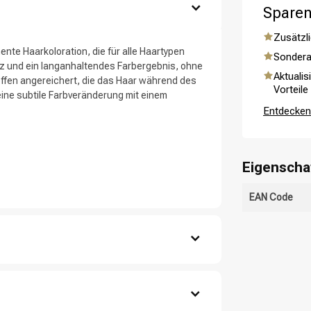
ategorie suchst du?
Sparen
Zusätzli
ente Haarkoloration, die für alle Haartypen
Sondera
anz und ein langanhaltendes Farbergebnis, ohne
Aktualis
offen angereichert, die das Haar während des
Vorteile
 eine subtile Farbveränderung mit einem
Entdecken 
Eigenscha
Haarpflege
Stylingprodukte
EAN Code
ältnis 1:1,5.
 mit einem Pinsel oder einer Flasche auf.