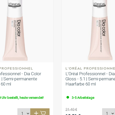
 PROFESSIONNEL
L'ORÉAL PROFESSIONN
ofessionnel - Dia Color
L’Oréal Professionnel - Dia
.1 | Semi-permanente
Gloss - 5.1 | Semi-perman
 60 ml
Haarfarbe 60 ml
 Uhr bestellt, heute versendet!
3-5 Arbeitstage
21.40 €