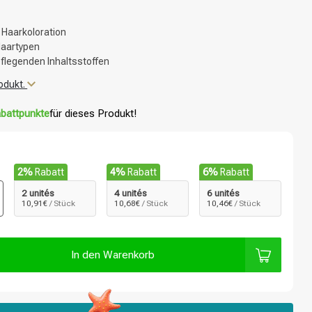
Haarkoloration
Haartypen
pflegenden Inhaltsstoffen
odukt.
battpunkte
für dieses Produkt!
2%
Rabatt
4%
Rabatt
6%
Rabatt
2 unités
4 unités
6 unités
10,91€
/ Stück
10,68€
/ Stück
10,46€
/ Stück
In den Warenkorb