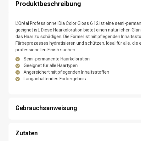
Produktbeschreibung
Nach welcher K
L'Oréal Professionnel Dia Color Gloss 6.12 ist eine semi-perman
geeignet ist. Diese Haarkoloration bietet einen natürlichen Gl
das Haar zu schädigen. Die Formel ist mit pflegenden Inhaltsst
Färbeprozesses hydratisieren und schützen. Ideal für alle, die
professionellen Finish suchen.
Semi-permanente Haarkoloration
Geeignet für alle Haartypen
Angereichert mit pflegenden Inhaltsstoffen
Langanhaltendes Farbergebnis
Marken
Gebrauchsanweisung
1: Mischen Sie die Dia Color Creme und den Diactivateur im Verh
2: Tragen Sie die Mischung auf trockenes, ungewaschenes Haar
Zutaten
3: Lassen Sie die Mischung 20 Minuten einwirken.