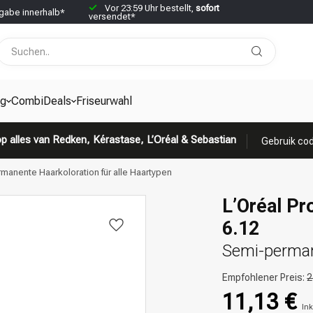
Vor 23:59 Uhr bestellt,
sofort
abe innerhalb*
versendet*
g
CombiDeals
Friseurwahl
p alles van Redken, Kérastase, L’Oréal & Sebastian
Gebruik cod
rmanente Haarkoloration für alle Haartypen
L’Oréal Pr
6.12
Semi-permane
Empfohlener Preis:
2
11,13 €
Ink