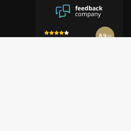
8.9
/10
4122 reviews
Mehr anzeigen
en
halte