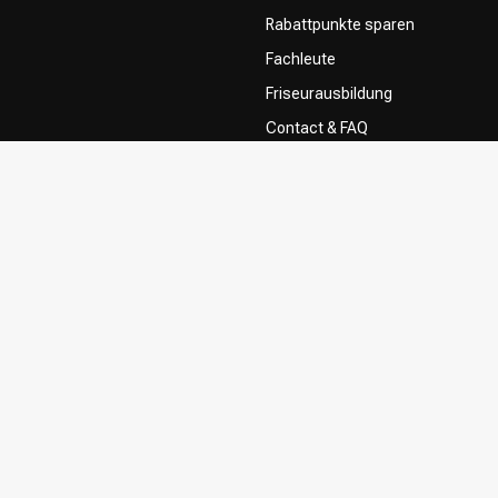
Rabattpunkte sparen
Fachleute
Friseurausbildung
Contact & FAQ
Lieferung
Rückgabe
Zahlungsmethoden
Allgemeine Geschäftsbedingung
Privacy Policy
Beschwerdesystem
Influencers / affiliates
Zustimmung zur Nutzung Ihrer In