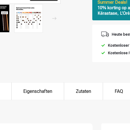
Summer Deals!
10% korting op a
Kérastase, L’Oré
Heute best
Kostenloser
Kostenlose
R
Eigenschaften
Zutaten
FAQ