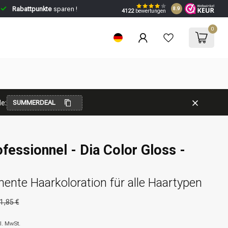
Rabattpunkte
sparen !
8.9
4122
bewertungen
0
e:
SUMMERDEAL
ofessionnel - Dia Color Gloss -
nte Haarkoloration für alle Haartypen
1,85 €
l. MwSt.