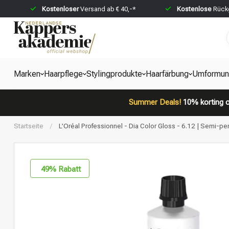
Kostenloser
Versand ab € 40,-*
Kostenlose
Rückg
Marken
Haarpflege
Stylingprodukte
Haarfärbung
Umformun
Summer Deals!
10% korting o
Startseite
/
L’Oréal Professionnel - Dia Color Gloss - 6.12 | Semi-pe
49
% Rabatt