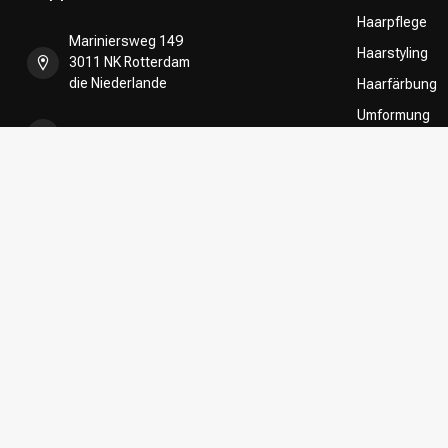
Haarpflege
Mariniersweg 149
Haarstyling
3011 NK Rotterdam
die Niederlande
Haarfärbung
Umformung
+31 85 808 5957
CombiDeals
Friseurwahl
+31 10 413 6510
shop@kappersakademie.nl
Register NR:
90505247
USt-IdNr.:
NL865339818B01