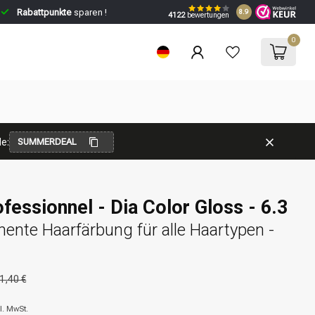
Rabattpunkte
sparen !
8.9
4122
bewertungen
0
e:
SUMMERDEAL
ofessionnel - Dia Color Gloss - 6.3
ente Haarfärbung für alle Haartypen -
1,40 €
l. MwSt.