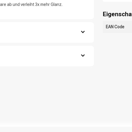
re ab und verleiht 3x mehr Glanz.
Eigenscha
EAN Code
CombiDeals
Friseurwahl
 Ethanolamine, Oleth-30, Oleth-10, Oleth-5,
esorcinol, m-Aminophenol, 2-Methylresorcinol,
anisole Sulfate, 2,4-Diaminophenoxyethanol
oluene, 2-Amino-3-Hydroxypyridine, 2,6-
ene, 2,4-Diamino-5-Methylphenetol, 2,4-
tol HCl, 2,4-Diamino-5-Methylphenetol