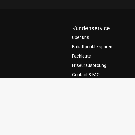
Kundenservice
Über uns
Rabattpunkte sparen
Fachleute
Friseurausbildung
Contact & FAQ
Lieferung
Rückgabe
Zahlungsmethoden
Allgemeine Geschäftsbedingung
Privacy Policy
Beschwerdesystem