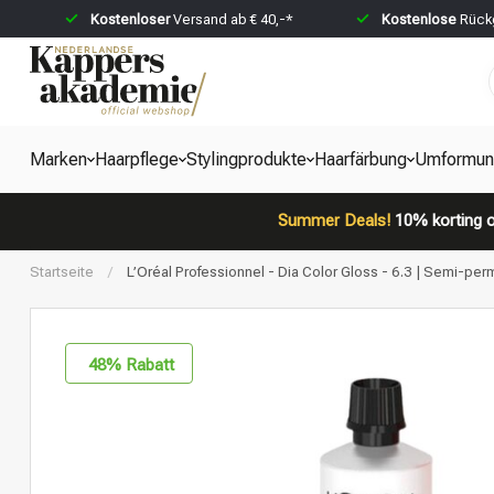
Kostenloser
Versand ab € 40,-*
Kostenlose
Rückg
Marken
Haarpflege
Stylingprodukte
Haarfärbung
Umformun
Summer Deals!
10% korting o
Startseite
/
L’Oréal Professionnel - Dia Color Gloss - 6.3 | Semi-per
48
% Rabatt