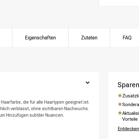
ategorie suchst du?
Eigenschaften
Zutaten
FAQ
Sparen
Zusätzli
Haarfarbe, die für alle Haartypen geeignet ist.
Sondera
Haarpflege
Stylingprodukte
mählich verblasst, ohne sichtbaren Nachwuchs.
Aktualis
zum Hinzufügen subtiler Nuancen.
Vorteile
Entdecken 