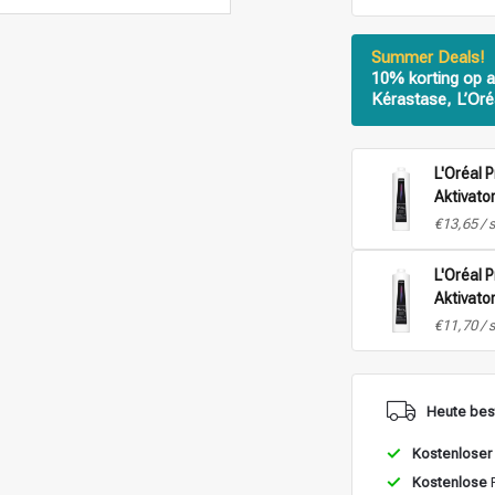
Summer Deals!
10% korting op a
Kérastase, L’Oré
L'Oréal 
Aktivator
1L
€13,65 / 
L'Oréal 
Aktivato
- 1L
€11,70 / 
Heute best
Kostenloser
Kostenlose
R