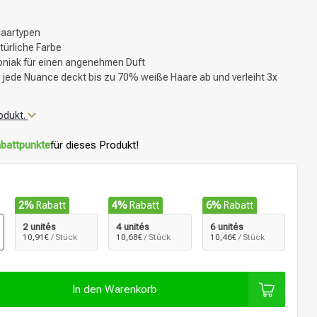
Haartypen
ürliche Farbe
niak für einen angenehmen Duft
 jede Nuance deckt bis zu 70% weiße Haare ab und verleiht 3x
odukt.
battpunkte
für dieses Produkt!
2%
Rabatt
4%
Rabatt
6%
Rabatt
2 unités
4 unités
6 unités
10,91€
/ Stück
10,68€
/ Stück
10,46€
/ Stück
In den Warenkorb