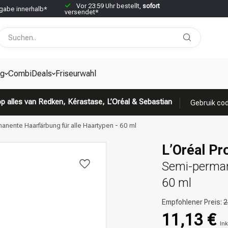
Vor 23:59 Uhr bestellt,
sofort
abe innerhalb*
versendet*
g
CombiDeals
Friseurwahl
p alles van Redken, Kérastase, L’Oréal & Sebastian
Gebruik cod
manente Haarfärbung für alle Haartypen - 60 ml
L’Oréal Pr
Semi-perman
60 ml
Empfohlener Preis:
2
11,13 €
Ink