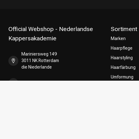
Official Webshop - Nederlandse
Sortiment
Kappersakademie
Marken
Haarpflege
Mariniersweg 149
Haarstyling
3011 NK Rotterdam
die Niederlande
Haarfärbung
Umformung
+31 85 808 5957
CombiDeals
Friseurwahl
+31 10 413 6510
shop@kappersakademie.nl
Register NR:
90505247