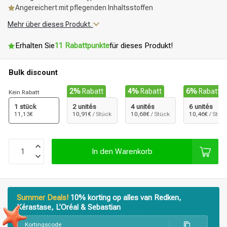
Angereichert mit pflegenden Inhaltsstoffen
Mehr über dieses Produkt.
Erhalten Sie
11 Rabattpunkte
für dieses Produkt!
Bulk discount
2%
Rabatt
4%
Rabatt
6%
Rabatt
Kein Rabatt
1 stück
2 unités
4 unités
6 unités
11,13€
10,91€
/ Stück
10,68€
/ Stück
10,46€
/ Stüc
In den Warenkorb
Summer Deals!
10% korting op alles van Redken,
Kérastase, L’Oréal & Sebastian
Kortingscode
Stylingprodukte
Haarfärbung