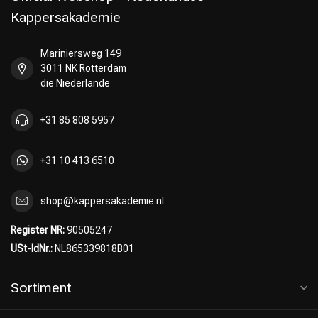
Kappersakademie
Mariniersweg 149
3011 NK Rotterdam
die Niederlande
+31 85 808 5957
+31 10 413 6510
shop@kappersakademie.nl
Register NR:
90505247
USt-IdNr.:
NL865339818B01
Sortiment