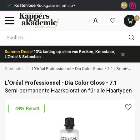
Kostenlose
Rückgabe innerhalb*
Vor 23:59 
8.9
0
Nach welcher Kategorie suchst du?
Summer Deals!
10% korting op alles van Redken, Kérastase,
L’Oréal & Sebastian
Startseite
/
L’Oréal Professionnel - Dia Color Gloss - 7.1 | Semi-
permanente Haarkoloration für alle Haartypen
L’Oréal Professionnel - Dia Color Gloss - 7.1
Semi-permanente Haarkoloration für alle Haartypen
Marken
Haarpflege
49
% Rabatt