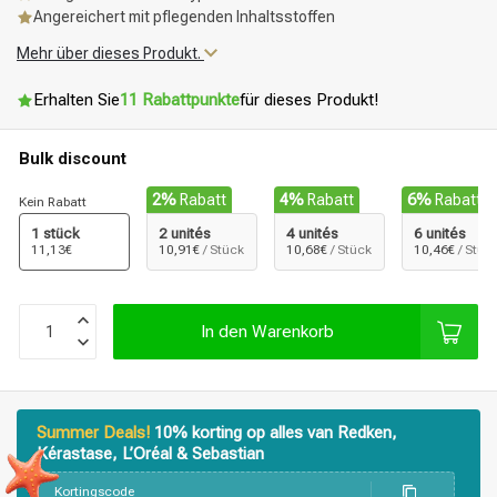
Angereichert mit pflegenden Inhaltsstoffen
Mehr über dieses Produkt.
Erhalten Sie
11 Rabattpunkte
für dieses Produkt!
Bulk discount
2%
Rabatt
4%
Rabatt
6%
Rabatt
Kein Rabatt
1 stück
2 unités
4 unités
6 unités
11,13€
10,91€
/ Stück
10,68€
/ Stück
10,46€
/ Stüc
In den Warenkorb
Summer Deals!
10% korting op alles van Redken,
Kérastase, L’Oréal & Sebastian
Kortingscode
Stylingprodukte
Haarfärbung