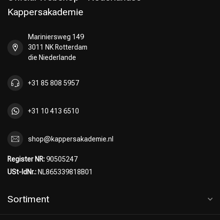
Kappersakademie
Mariniersweg 149
3011 NK Rotterdam
die Niederlande
+31 85 808 5957
+31 10 413 6510
shop@kappersakademie.nl
Register NR:
90505247
USt-IdNr.:
NL865339818B01
Sortiment