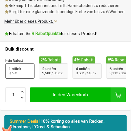
Bekämpft Trockenheit und hilft, Haarschäden zu reduzieren
Sorgt für eine glänzende, lebendige Farbe von bis zu 6 Wochen
Mehr über dieses Produkt.
Erhalten Sie
9 Rabattpunkte
für dieses Produkt!
Bulk discount
2%
Rabatt
4%
Rabatt
6%
Rabatt
Kein Rabatt
1 stück
2 unités
4 unités
6 unités
9,69€
9,50€
/ Stück
9,30€
/ Stück
9,11€
/ Stück
In den Warenkorb
Summer Deals!
10% korting op alles van Redken,
Kérastase, L’Oréal & Sebastian