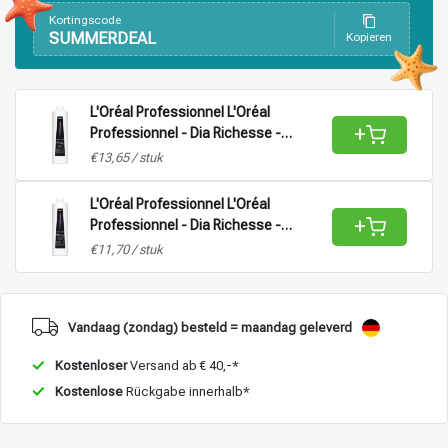
Kortingscode
SUMMERDEAL
Kopieren
Stylingprodukte
Haarfärbung
L'Oréal Professionnel L'Oréal
+
Professionnel - Dia Richesse -
Aktivator Vol 9 (2,7%) |
€13,65 / stuk
Oxidationsmittel für alle Haartypen -
1L
L'Oréal Professionnel L'Oréal
+
Professionnel - Dia Richesse -
Aktivator Vol 15 (4,5%) |
€11,70 / stuk
Oxidationsmittel für alle Haartypen -
1L
Vandaag (zondag) besteld = maandag geleverd
Kostenloser
Versand ab € 40,-*
Kostenlose
Rückgabe innerhalb*