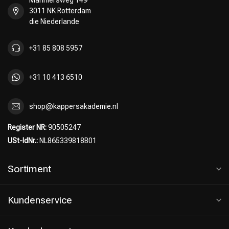
Mariniersweg 149
3011 NK Rotterdam
die Niederlande
+31 85 808 5957
+31 10 413 6510
shop@kappersakademie.nl
Register NR:
90505247
USt-IdNr.:
NL865339818B01
Sortiment
Kundenservice