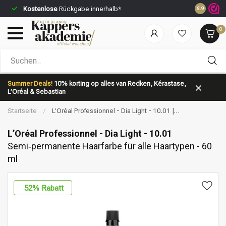
Kostenlose
Rückgabe innerhalb*
Vor 23:59 
8.9
0
Nach welcher Kategorie suchst du?
Summer Deals!
10% korting op alles van Redken, Kérastase,
L’Oréal & Sebastian
Startseite
/
L’Oréal Professionnel - Dia Light - 10.01 |
Semi‑permanente Haarfarbe für alle Haartypen - 60 ml
L’Oréal Professionnel - Dia Light - 10.01
Semi‑permanente Haarfarbe für alle Haartypen - 60
ml
Marken
Haarpflege
52
% Rabatt