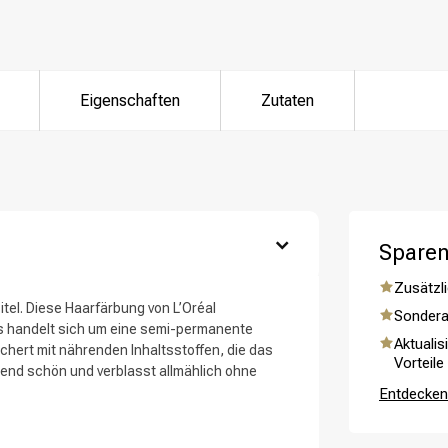
ategorie suchst du?
Eigenschaften
Zutaten
Sparen
Zusätzli
tel. Diese Haarfärbung von L’Oréal
Sondera
Es handelt sich um eine semi-permanente
Aktualis
Haarpflege
Stylingprodukte
ichert mit nährenden Inhaltsstoffen, die das
Vorteile
tend schön und verblasst allmählich ohne
Entdecken 