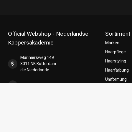
Official Webshop - Nederlandse
Sortiment
Kappersakademie
Marken
Haarpflege
Mariniersweg 149
Haarstyling
3011 NK Rotterdam
die Niederlande
Haarfärbung
Umformung
+31 85 808 5957
CombiDeals
Friseurwahl
+31 10 413 6510
shop@kappersakademie.nl
Register NR:
90505247