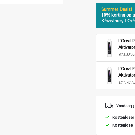
Summer Deals!
10% korting op a
Kérastase, L’Oré
L'Oréal 
Aktivator
1L
€13,65 / 
L'Oréal 
Aktivato
- 1L
€11,70 / 
Vandaag (
Kostenloser
Kostenlose
R