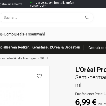
Vor 23:59 Uhr bestellt,
sofort
abe innerhalb*
versendet*
g
CombiDeals
Friseurwahl
p alles van Redken, Kérastase, L’Oréal & Sebastian
Gebruik cod
aarfarbe für alle Haartypen - 50 ml
L'Oréal Pro
Semi-permane
ml
Empfohlener Preis:
1
6,99 €
Inkl. 