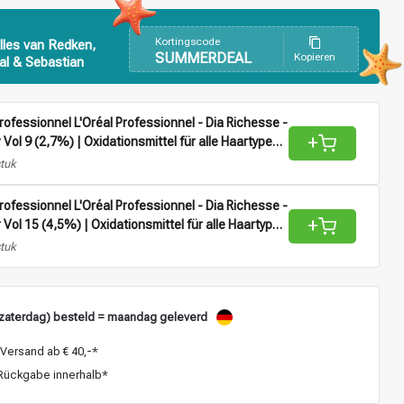
Kortingscode
lles van Redken,
SUMMERDEAL
Kopieren
al & Sebastian
Professionnel L'Oréal Professionnel - Dia Richesse -
+
 Vol 9 (2,7%) | Oxidationsmittel für alle Haartypen -
stuk
Professionnel L'Oréal Professionnel - Dia Richesse -
+
r Vol 15 (4,5%) | Oxidationsmittel für alle Haartypen
stuk
zaterdag) besteld = maandag geleverd
Versand ab € 40,-*
ückgabe innerhalb*