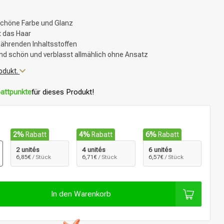
schöne Farbe und Glanz
t das Haar
nährenden Inhaltsstoffen
end schön und verblasst allmählich ohne Ansatz
odukt.
attpunkte
für dieses Produkt!
2%
Rabatt
4%
Rabatt
6%
Rabatt
2 unités
4 unités
6 unités
6,85€
/ Stück
6,71€
/ Stück
6,57€
/ Stück
In den Warenkorb