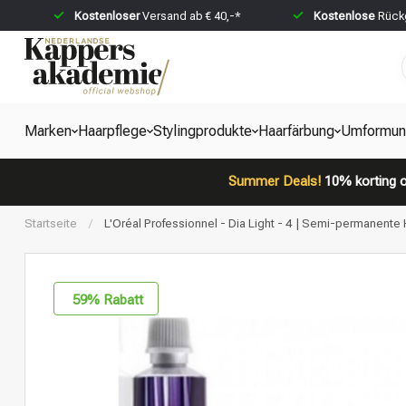
Kostenloser
Versand ab € 40,-*
Kostenlose
Rückg
Marken
Haarpflege
Stylingprodukte
Haarfärbung
Umformun
Summer Deals!
10% korting o
Startseite
/
L'Oréal Professionnel - Dia Light - 4 | Semi-permanente H
59
% Rabatt