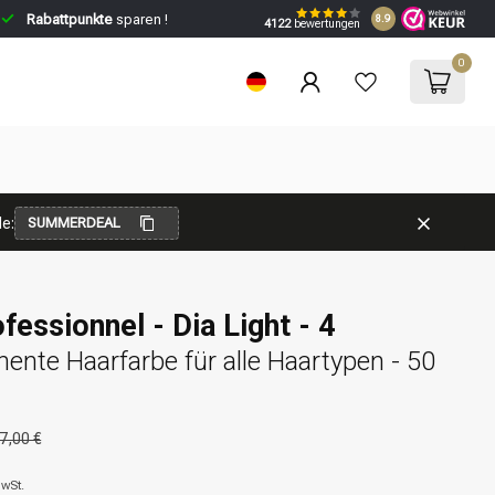
Rabattpunkte
sparen !
8.9
4122
bewertungen
0
e:
SUMMERDEAL
fessionnel - Dia Light - 4
nte Haarfarbe für alle Haartypen - 50
7,00 €
MwSt.