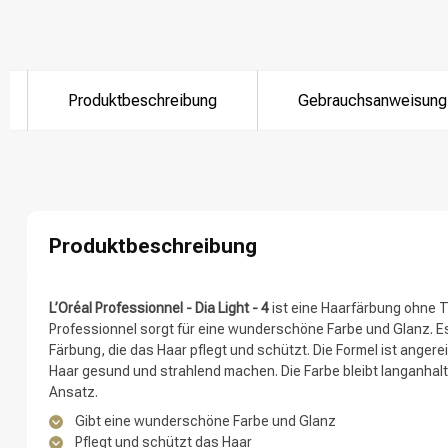
Nach welcher K
Produktbeschreibung
Gebrauchsanweisung
Produktbeschreibung
L’Oréal Professionnel - Dia Light - 4
ist eine Haarfärbung ohne Ti
Professionnel sorgt für eine wunderschöne Farbe und Glanz. 
Marken
Färbung, die das Haar pflegt und schützt. Die Formel ist angere
Haar gesund und strahlend machen. Die Farbe bleibt langanhal
Ansatz.
Gibt eine wunderschöne Farbe und Glanz
Pflegt und schützt das Haar