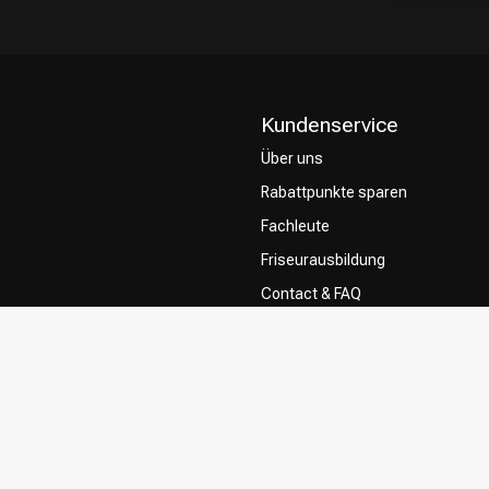
Kundenservice
Über uns
Rabattpunkte sparen
Fachleute
Friseurausbildung
Contact & FAQ
Lieferung
Rückgabe
Zahlungsmethoden
Allgemeine Geschäftsbedingung
Privacy Policy