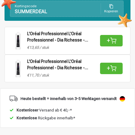
Kortingscode
SUMMERDEAL
Kopieren
Stylingprodukte
Haarfärbung
L'Oréal Professionnel L'Oréal
+
Professionnel - Dia Richesse -
Aktivator Vol 9 (2,7%) |
€13,65 / stuk
Oxidationsmittel für alle Haartypen -
1L
L'Oréal Professionnel L'Oréal
+
Professionnel - Dia Richesse -
Aktivator Vol 15 (4,5%) |
€11,70 / stuk
Oxidationsmittel für alle Haartypen -
1L
Heute bestellt = innerhalb von 3-5 Werktagen versandt
Kostenloser
Versand ab € 40,-*
Kostenlose
Rückgabe innerhalb*