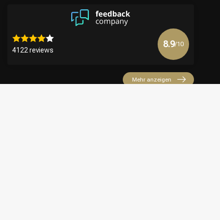
8.9
/10
4122 reviews
Mehr anzeigen
€