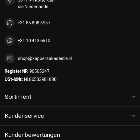
3011 NK Rotterdam
die Niederlande
+31 85 808 5957
+31 10 413 6510
shop@kappersakademie.nl
Register NR:
90505247
USt-IdNr.:
NL865339818B01
Sortiment
Kundenservice
Kundenbewertungen