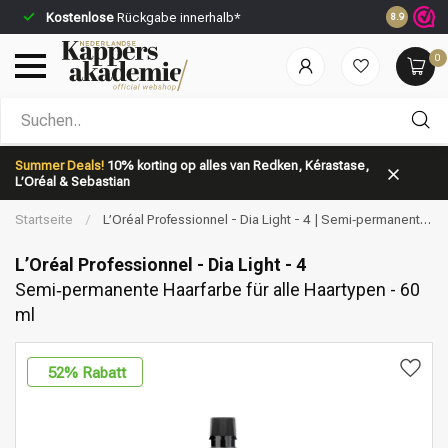
Kostenlose
Rückgabe innerhalb*
Vor 23:59 
8.9
0
Nach welcher Kategorie suchst du?
Summer Deals!
10% korting op alles van Redken, Kérastase,
L’Oréal & Sebastian
Startseite
/
L’Oréal Professionnel - Dia Light - 4 | Semi‑permanente
Haarfarbe für alle Haartypen - 60 ml
L’Oréal Professionnel - Dia Light - 4
Semi‑permanente Haarfarbe für alle Haartypen - 60
ml
Marken
Haarpflege
52
% Rabatt