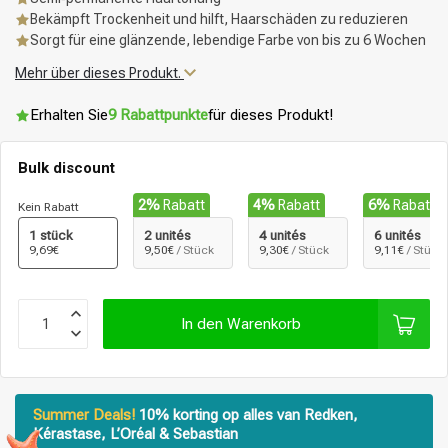
Bekämpft Trockenheit und hilft, Haarschäden zu reduzieren
Sorgt für eine glänzende, lebendige Farbe von bis zu 6 Wochen
Mehr über dieses Produkt.
Erhalten Sie
9 Rabattpunkte
für dieses Produkt!
Bulk discount
2%
Rabatt
4%
Rabatt
6%
Rabatt
Kein Rabatt
1 stück
2 unités
4 unités
6 unités
9,69€
9,50€
/ Stück
9,30€
/ Stück
9,11€
/ Stück
In den Warenkorb
Summer Deals!
10% korting op alles van Redken,
Kérastase, L’Oréal & Sebastian