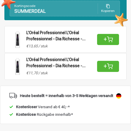
Kortingscode
SUMMERDEAL
Kopieren
Stylingprodukte
Haarfärbung
L'Oréal Professionnel L'Oréal
+
Professionnel - Dia Richesse -
Aktivator Vol 9 (2,7%) |
€13,65 / stuk
Oxidationsmittel für alle Haartypen -
1L
L'Oréal Professionnel L'Oréal
+
Professionnel - Dia Richesse -
Aktivator Vol 15 (4,5%) |
€11,70 / stuk
Oxidationsmittel für alle Haartypen -
1L
Heute bestellt = innerhalb von 3-5 Werktagen versandt
Kostenloser
Versand ab € 40,-*
Kostenlose
Rückgabe innerhalb*