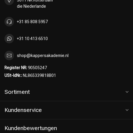
3011 NK Rotterdam
die Niederlande
+31 85 808 5957
+31 10 413 6510
shop@kappersakademie.nl
Register NR:
90505247
USt-IdNr.:
NL865339818B01
Sortiment
Kundenservice
Kundenbewertungen