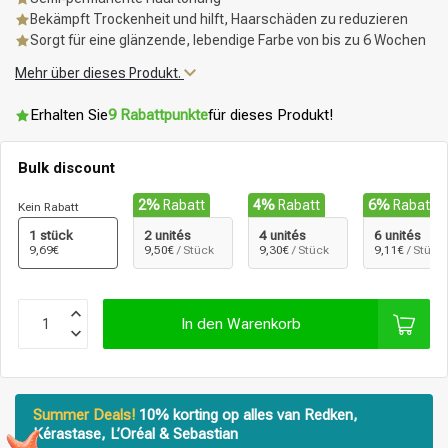
Bekämpft Trockenheit und hilft, Haarschäden zu reduzieren
Sorgt für eine glänzende, lebendige Farbe von bis zu 6 Wochen
Mehr über dieses Produkt.
Erhalten Sie
9 Rabattpunkte
für dieses Produkt!
Bulk discount
2%
Rabatt
4%
Rabatt
6%
Rabatt
Kein Rabatt
1 stück
2 unités
4 unités
6 unités
9,69€
9,50€
/ Stück
9,30€
/ Stück
9,11€
/ Stück
In den Warenkorb
Summer Deals!
10% korting op alles van Redken,
Kérastase, L’Oréal & Sebastian