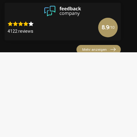
8.9
/10
4122 reviews
Mehr anzeigen
€