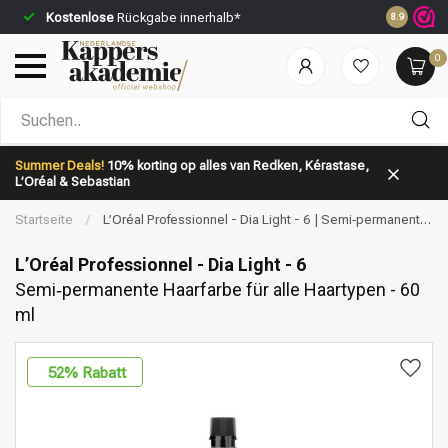
Kostenlose
Rückgabe innerhalb*
Vor 23:59 
8.9
0
Nach welcher Kategorie suchst du?
Summer Deals!
10% korting op alles van Redken, Kérastase,
L’Oréal & Sebastian
Startseite
/
L’Oréal Professionnel - Dia Light - 6 | Semi‑permanente
Haarfarbe für alle Haartypen - 60 ml
L’Oréal Professionnel - Dia Light - 6
Semi‑permanente Haarfarbe für alle Haartypen - 60
ml
Marken
Haarpflege
52
% Rabatt