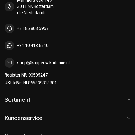
Mariniersweg 149
3011 NK Rotterdam
die Niederlande
+31 85 808 5957
+31 10 413 6510
shop@kappersakademie.nl
Register NR:
90505247
USt-IdNr.:
NL865339818B01
Sortiment
Kundenservice