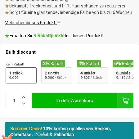
Bekämpft Trockenheit und hilft, Haarschäden zu reduzieren
Sorgt für eine glänzende, lebendige Farbe von bis zu 6 Wochen
Mehr über dieses Produkt.
Erhalten Sie
9 Rabattpunkte
für dieses Produkt!
Bulk discount
2%
Rabatt
4%
Rabatt
6%
Rabatt
Kein Rabatt
1 stück
2 unités
4 unités
6 unités
9,69€
9,50€
/ Stück
9,30€
/ Stück
9,11€
/ Stück
In den Warenkorb
Summer Deals!
10% korting op alles van Redken,
Kérastase, L’Oréal & Sebastian