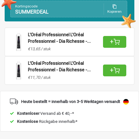
Kortingscode
SUMMERDEAL
Kopieren
L'Oréal Professionnel L'Oréal
+
Professionnel - Dia Richesse -
Aktivator Vol 9 (2,7%) |
€13,65 / stuk
Stylingprodukte
Haarfärbung
Oxidationsmittel für alle Haartypen -
1L
L'Oréal Professionnel L'Oréal
+
Professionnel - Dia Richesse -
Aktivator Vol 15 (4,5%) |
€11,70 / stuk
Oxidationsmittel für alle Haartypen -
1L
Heute bestellt = innerhalb von 3-5 Werktagen versandt
Kostenloser
Versand ab € 40,-*
Kostenlose
Rückgabe innerhalb*