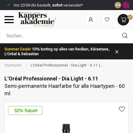
Vor 23:59 Uhr bestellt,
sofort
versendet*
Rabattpun
8.9
0
Nach welcher Kategorie suchst du?
Summer Deals!
10% korting op alles van Redken, Kérastase,
L’Oréal & Sebastian
Startseite
/
L’Oréal Professionnel - Dia Light - 6.11 |
Semi‑permanente Haarfarbe für alle Haartypen - 60 ml
L’Oréal Professionnel - Dia Light - 6.11
Semi‑permanente Haarfarbe für alle Haartypen - 60
ml
Marken
Haarpflege
52
% Rabatt