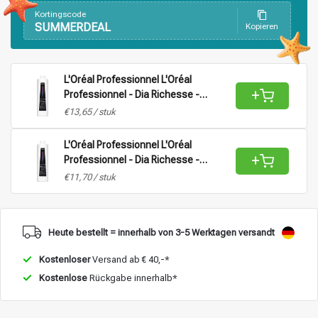
Kortingscode
SUMMERDEAL
Kopieren
Stylingprodukte
Haarfärbung
L'Oréal Professionnel L'Oréal
+
Professionnel - Dia Richesse -
Aktivator Vol 9 (2,7%) |
€13,65 / stuk
Oxidationsmittel für alle Haartypen -
1L
L'Oréal Professionnel L'Oréal
+
Professionnel - Dia Richesse -
Aktivator Vol 15 (4,5%) |
€11,70 / stuk
Oxidationsmittel für alle Haartypen -
1L
Heute bestellt = innerhalb von 3-5 Werktagen versandt
Kostenloser
Versand ab € 40,-*
Kostenlose
Rückgabe innerhalb*