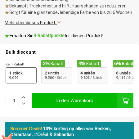
Bekämpft Trockenheit und hilft, Haarschäden zu reduzieren
Sorgt für eine glänzende, lebendige Farbe von bis zu 6 Wochen
Mehr über dieses Produkt.
Erhalten Sie
9 Rabattpunkte
für dieses Produkt!
Bulk discount
2%
Rabatt
4%
Rabatt
6%
Rabatt
Kein Rabatt
1 stück
2 unités
4 unités
6 unités
9,69€
9,50€
/ Stück
9,30€
/ Stück
9,11€
/ Stück
In den Warenkorb
Summer Deals!
10% korting op alles van Redken,
Kérastase, L’Oréal & Sebastian