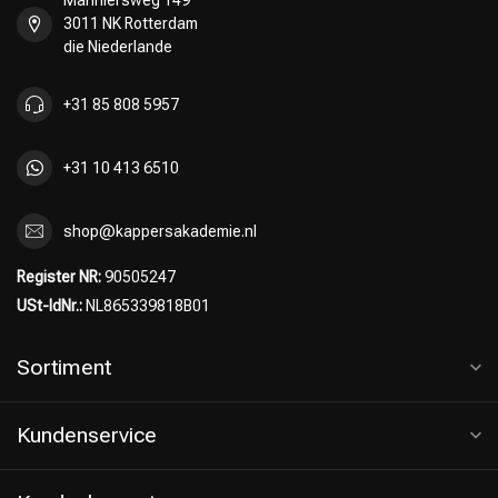
Mariniersweg 149
3011 NK Rotterdam
die Niederlande
+31 85 808 5957
+31 10 413 6510
shop@kappersakademie.nl
Register NR:
90505247
USt-IdNr.:
NL865339818B01
Sortiment
Kundenservice