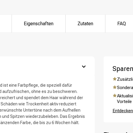
Eigenschaften
Zutaten
FAQ
ategorie suchst du?
Sparen
Zusätzli
 ist eine Farbpflege, die speziell dafür
Sondera
nd aufzufrischen, ohne es zu beschweren.
Aktualis
ereichert und spendet dem Haar während der
Vorteile
 Schäden wie Trockenheit aktiv reduziert
Haarpflege
Stylingprodukte
 unerwünschte Untertöne nach dem Aufhellen
Entdecken 
en und Spitzen wiederzubeleben. Das Ergebnis
glänzenden Farbe, die bis zu 6 Wochen hält.