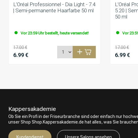
L’Oréal Professionnel - Dia Light - 7.4
L’Oréal Pr
| Semi-permanente Haarfarbe 50 ml
5.20 | Se
50 ml
Vor 23:59 Uhr bestellt, heute versendet!
Vor 23:59
17.00 €
17.00 €
6.99 €
6.99 €
Kappersakademie
Ob Sie ein Profi in der Friseurbranche sind oder einfach nur hoch
unser Shop Shop.Kappersakademie.de hat alles, was Sie brauchen
Kundendienst
Unsere Salons ansehen