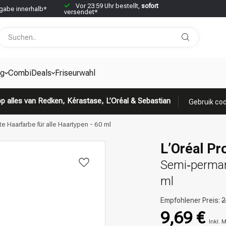
Vor 23:59 Uhr bestellt,
sofort
abe innerhalb*
versendet*
g
CombiDeals
Friseurwahl
p alles van Redken, Kérastase, L’Oréal & Sebastian
Gebruik cod
e Haarfarbe für alle Haartypen - 60 ml
L’Oréal Pro
Semi‑permane
ml
Empfohlener Preis:
2
9,69 €
Inkl. 