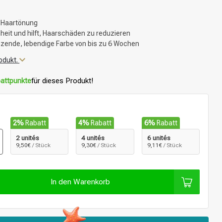
 Haartönung
eit und hilft, Haarschäden zu reduzieren
änzende, lebendige Farbe von bis zu 6 Wochen
odukt.
attpunkte
für dieses Produkt!
2%
Rabatt
4%
Rabatt
6%
Rabatt
2 unités
4 unités
6 unités
9,50€
/ Stück
9,30€
/ Stück
9,11€
/ Stück
In den Warenkorb