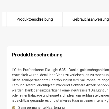
Produktbeschreibung
Gebrauchsanweisung
Nach welcher K
Produktbeschreibung
L’Oréal Professionnel Dia Light 6.35 – Dunkel gold mahagoniblond
entwickelt wurde, dem Haar Glanz zu verleihen, es zu tonen u
Diese semi‑permanente Haartönung ist mit Hyaluronsäure ang
Färbung sofort Feuchtigkeit, während sichtbare Anzeichen von
Marken
werden. Dank der einzigartigen Formel neutralisiert Dia Light
oder einer Balayage und eignet sich ideal, um verblasste Läng
ist sichtbar gesünderes und stärkeres Haar mit einer intensiv 
Semi‑permanente Haartönung