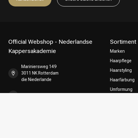
Official Webshop - Nederlandse
Sortiment
Kappersakademie
Marken
Haarpflege
Mariniersweg 149
Haarstyling
3011 NK Rotterdam
die Niederlande
Haarfärbung
Umformung
+31 85 808 5957
CombiDeals
Friseurwahl
+31 10 413 6510
shop@kappersakademie.nl