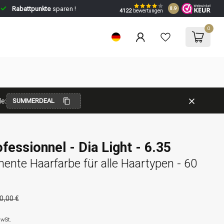
Rabattpunkte
sparen !
8.9
4122
bewertungen
0
e:
SUMMERDEAL
fessionnel - Dia Light - 6.35
nte Haarfarbe für alle Haartypen - 60
0,00 €
MwSt.