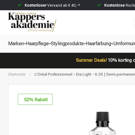
Kostenloser
Versand ab € 40,-*
Kostenlose
Rückg
Marken
Haarpflege
Stylingprodukte
Haarfärbung
Umformun
Summer Deals!
10% korting o
Startseite
/
L’Oréal Professionnel - Dia Light - 6.35 | Semi‑permanent
52
% Rabatt