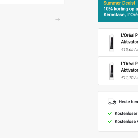
Summer Deals!
10% korting op a
Kérastase, L’Oré
L'Oréal 
Aktivator
1L
€13,65 / 
L'Oréal 
Aktivato
- 1L
€11,70 / 
Heute best
Kostenloser
Kostenlose
R