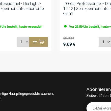
ofessionnel - Dia Light -
L’Oréal Professionnel - Dia 
mi-permanente Haarfarbe
10.12 | Semi-permanente 
60 ml
 Uhr bestellt, heute versendet!
Vor 23:59 Uhr bestellt, heute 
20.00 €
9.69 €
Abonnieren
wertige Haarpflegeprodukte suchen,
Bleibe auf dem
!