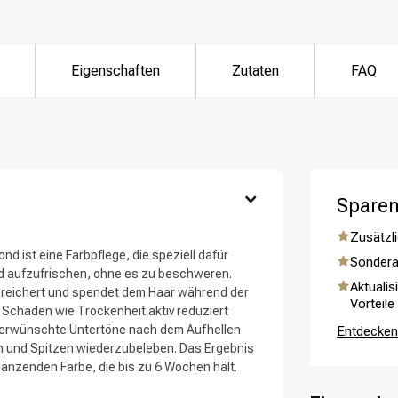
Eigenschaften
Zutaten
FAQ
ategorie suchst du?
Sparen
Zusätzli
nd ist eine Farbpflege, die speziell dafür
Sondera
nd aufzufrischen, ohne es zu beschweren.
Aktualis
ereichert und spendet dem Haar während der
Vorteile
 Schäden wie Trockenheit aktiv reduziert
Haarpflege
Stylingprodukte
 unerwünschte Untertöne nach dem Aufhellen
Entdecken 
en und Spitzen wiederzubeleben. Das Ergebnis
glänzenden Farbe, die bis zu 6 Wochen hält.