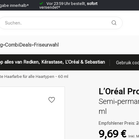
Vor 23:59 Uhr bestellt,
sofort
abe innerhalb*
versendet*
g
CombiDeals
Friseurwahl
p alles van Redken, Kérastase, L’Oréal & Sebastian
Gebruik cod
e Haarfarbe für alle Haartypen - 60 ml
L’Oréal Pro
Semi‑permane
ml
Empfohlener Preis:
2
9,69 €
Inkl. 