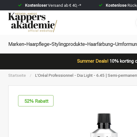
Kostenloser
Versand ab € 40,-*
Kostenlose
Rückg
Marken
Haarpflege
Stylingprodukte
Haarfärbung
Umformun
Summer Deals!
10% korting o
Startseite
/
L’Oréal Professionnel - Dia Light - 6.45 | Semi‑permanent
52
% Rabatt