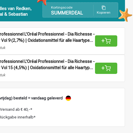
Kortingscode
lles van Redken,
SUMMERDEAL
Kopieren
al & Sebastian
Professionnel L'Oréal Professionnel - Dia Richesse -
+
 Vol 9 (2,7%) | Oxidationsmittel für alle Haartypen -
stuk
Professionnel L'Oréal Professionnel - Dia Richesse -
+
r Vol 15 (4,5%) | Oxidationsmittel für alle Haartypen
stuk
vrijdag) besteld = vandaag geleverd
Versand ab € 40,-*
ückgabe innerhalb*