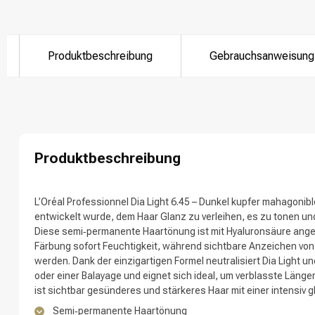
Produktbeschreibung
Gebrauchsanweisung
Nach welcher K
Produktbeschreibung
L’Oréal Professionnel Dia Light 6.45 – Dunkel kupfer mahagoniblo
entwickelt wurde, dem Haar Glanz zu verleihen, es zu tonen u
Diese semi‑permanente Haartönung ist mit Hyaluronsäure ang
Färbung sofort Feuchtigkeit, während sichtbare Anzeichen von
Marken
werden. Dank der einzigartigen Formel neutralisiert Dia Light
oder einer Balayage und eignet sich ideal, um verblasste Läng
ist sichtbar gesünderes und stärkeres Haar mit einer intensiv 
Semi‑permanente Haartönung