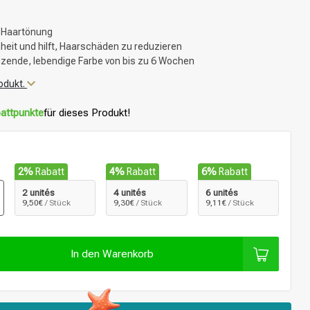
 Haartönung
eit und hilft, Haarschäden zu reduzieren
änzende, lebendige Farbe von bis zu 6 Wochen
odukt.
attpunkte
für dieses Produkt!
2%
Rabatt
4%
Rabatt
6%
Rabatt
2 unités
4 unités
6 unités
9,50€
/ Stück
9,30€
/ Stück
9,11€
/ Stück
In den Warenkorb