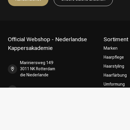
Official Webshop - Nederlandse
Sortiment
Kappersakademie
Marken
Haarpflege
Mariniersweg 149
Haarstyling
3011 NK Rotterdam
die Niederlande
Haarfärbung
Umformung
+31 85 808 5957
CombiDeals
Friseurwahl
+31 10 413 6510
shop@kappersakademie.nl