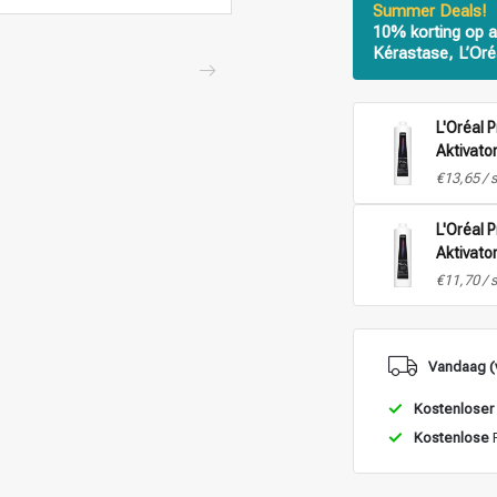
Summer Deals!
10% korting op a
Kérastase, L’Oré
L'Oréal 
Aktivator
1L
€13,65 / 
L'Oréal 
Aktivato
- 1L
€11,70 / 
Vandaag (
Kostenloser
Kostenlose
R