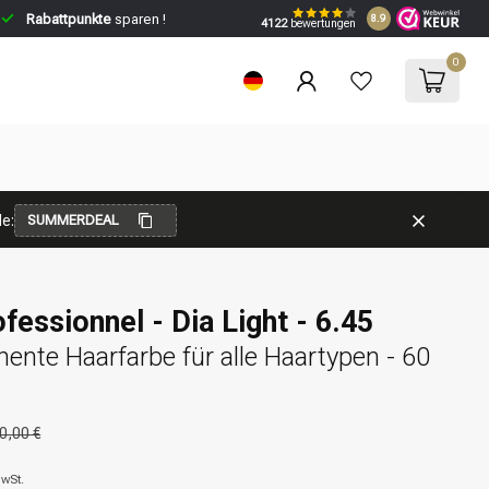
Rabattpunkte
sparen !
8.9
4122
bewertungen
0
e:
SUMMERDEAL
fessionnel - Dia Light - 6.45
nte Haarfarbe für alle Haartypen - 60
0,00 €
MwSt.