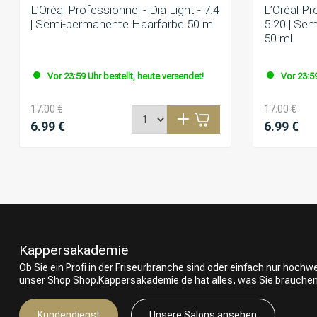
L’Oréal Professionnel - Dia Light - 7.4
L’Oréal Pr
| Semi-permanente Haarfarbe 50 ml
5.20 | Se
50 ml
Vor 23:59 Uhr bestellt, heute versendet!
Vor 23:59
17.00 €
17.00 €
6.99 €
6.99 €
Kappersakademie
Ob Sie ein Profi in der Friseurbranche sind oder einfach nur hoch
unser Shop Shop.Kappersakademie.de hat alles, was Sie brauchen
Kundendienst
Unsere Salons ansehen