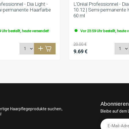
ofessionnel - Dia Light -
L’Oréal Professionnel - Dia 
mi-permanente Haarfarbe
10.12 | Semi-permanente 
60 ml
 Uhr bestellt, heute versendet!
Vor 23:59 Uhr bestellt, heute 
20.00 €
9.69 €
Abonnieren
wertige Haarpflegeprodukte suchen,
Bleibe auf dem
!