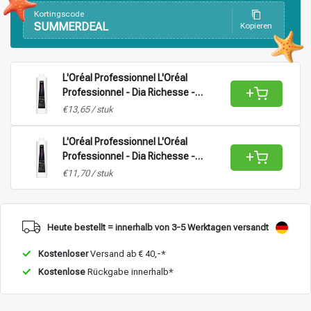
Kortingscode
SUMMERDEAL
Kopieren
L'Oréal Professionnel L'Oréal
+
Professionnel - Dia Richesse -
Aktivator Vol 9 (2,7%) |
€13,65 / stuk
Stylingprodukte
Haarfärbung
Oxidationsmittel für alle Haartypen -
1L
L'Oréal Professionnel L'Oréal
+
Professionnel - Dia Richesse -
Aktivator Vol 15 (4,5%) |
€11,70 / stuk
Oxidationsmittel für alle Haartypen -
1L
Heute bestellt = innerhalb von 3-5 Werktagen versandt
Kostenloser
Versand ab € 40,-*
Kostenlose
Rückgabe innerhalb*