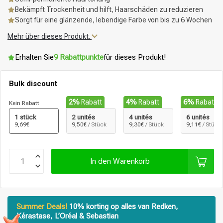
Bekämpft Trockenheit und hilft, Haarschäden zu reduzieren
Sorgt für eine glänzende, lebendige Farbe von bis zu 6 Wochen
Mehr über dieses Produkt.
Erhalten Sie
9 Rabattpunkte
für dieses Produkt!
Bulk discount
2%
Rabatt
4%
Rabatt
6%
Rabatt
Kein Rabatt
1 stück
2 unités
4 unités
6 unités
9,69€
9,50€
/ Stück
9,30€
/ Stück
9,11€
/ Stück
In den Warenkorb
Summer Deals!
10% korting op alles van Redken,
Kérastase, L’Oréal & Sebastian