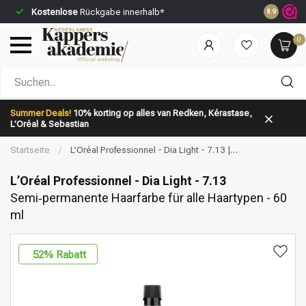
Kostenlose
Rückgabe innerhalb*
Vor 23:59 
8.9
0
Nach welcher Kategorie suchst du?
Summer Deals!
10% korting op alles van Redken, Kérastase,
L’Oréal & Sebastian
Startseite
/
L’Oréal Professionnel - Dia Light - 7.13 |
Semi‑permanente Haarfarbe für alle Haartypen - 60 ml
L’Oréal Professionnel - Dia Light - 7.13
Semi‑permanente Haarfarbe für alle Haartypen - 60
ml
Marken
Haarpflege
52
% Rabatt