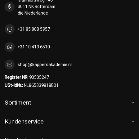
Mariniersweg 149
3011 NK Rotterdam
die Niederlande
+31 85 808 5957
+31 10 413 6510
shop@kappersakademie.nl
Register NR:
90505247
USt-IdNr.:
NL865339818B01
Sortiment
Kundenservice