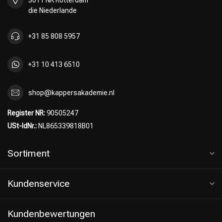
3011 NK Rotterdam
die Niederlande
+31 85 808 5957
+31 10 413 6510
shop@kappersakademie.nl
Register NR:
90505247
USt-IdNr.:
NL865339818B01
Sortiment
Kundenservice
Kundenbewertungen