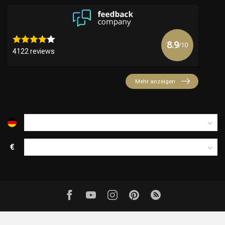
8.9
/10
4122 reviews
Mehr anzeigen
€