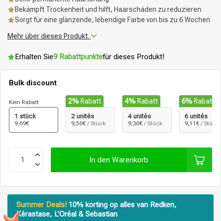
Bekämpft Trockenheit und hilft, Haarschäden zu reduzieren
Sorgt für eine glänzende, lebendige Farbe von bis zu 6 Wochen
Mehr über dieses Produkt.
Erhalten Sie
9 Rabattpunkte
für dieses Produkt!
Bulk discount
2%
Rabatt
4%
Rabatt
6%
Rabatt
Kein Rabatt
1 stück
2 unités
4 unités
6 unités
9,69€
9,50€
/ Stück
9,30€
/ Stück
9,11€
/ Stück
In den Warenkorb
Summer Deals!
10% korting op alles van Redken,
Kérastase, L’Oréal & Sebastian