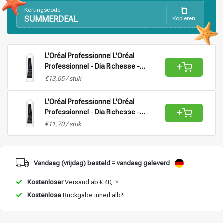
Kortingscode
SUMMERDEAL
Kopieren
Stylingprodukte
Haarfärbung
L'Oréal Professionnel L'Oréal
+
Professionnel - Dia Richesse -
Aktivator Vol 9 (2,7%) |
€13,65 / stuk
Oxidationsmittel für alle Haartypen -
1L
L'Oréal Professionnel L'Oréal
+
Professionnel - Dia Richesse -
Aktivator Vol 15 (4,5%) |
€11,70 / stuk
Oxidationsmittel für alle Haartypen -
1L
Vandaag (vrijdag) besteld = vandaag geleverd
Kostenloser
Versand ab € 40,-*
Kostenlose
Rückgabe innerhalb*