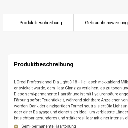
Produktbeschreibung
Gebrauchsanweisung
Nach welcher K
Produktbeschreibung
L’Oréal Professionnel Dia Light 8.18 – Hell asch mokkablond Milk
entwickelt wurde, dem Haar Glanz zu verleihen, es zu tonen u
Diese semi‑permanente Haartönung ist mit Hyaluronsäure ang
Färbung sofort Feuchtigkeit, während sichtbare Anzeichen von
Marken
werden. Dank der einzigartigen Formel neutralisiert Dia Light
oder einer Balayage und eignet sich ideal, um verblasste Läng
ist sichtbar gesünderes und stärkeres Haar mit einer intensiv 
Semi‑permanente Haartönung