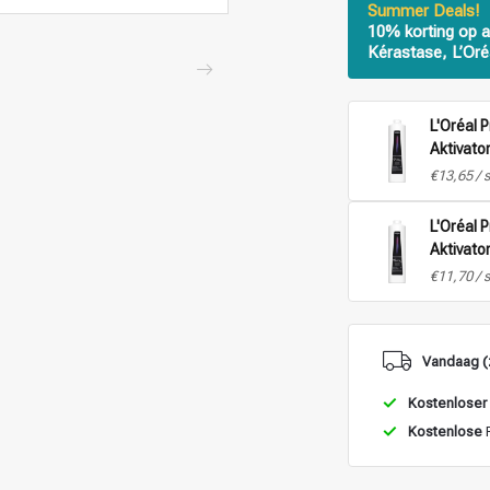
Summer Deals!
10% korting op a
Kérastase, L’Oré
L'Oréal 
Aktivator
1L
€13,65 / 
L'Oréal 
Aktivato
- 1L
€11,70 / 
Vandaag (
Kostenloser
Kostenlose
R