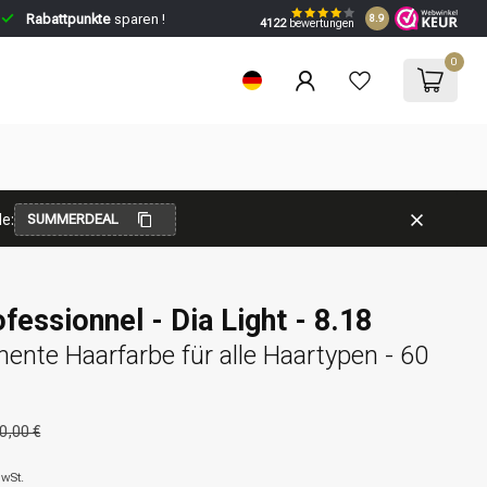
Rabattpunkte
sparen !
8.9
4122
bewertungen
0
e:
SUMMERDEAL
fessionnel - Dia Light - 8.18
nte Haarfarbe für alle Haartypen - 60
0,00 €
MwSt.