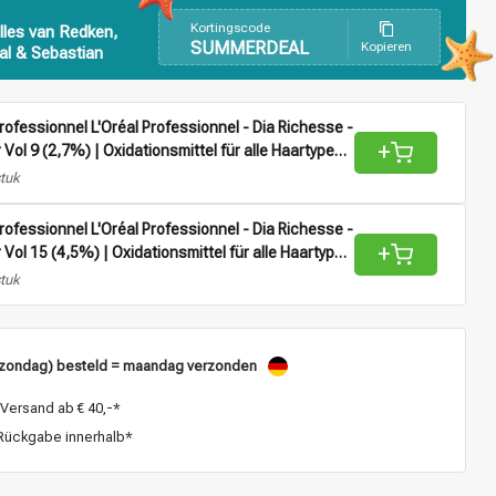
Kortingscode
lles van Redken,
SUMMERDEAL
Kopieren
al & Sebastian
Professionnel L'Oréal Professionnel - Dia Richesse -
+
 Vol 9 (2,7%) | Oxidationsmittel für alle Haartypen -
stuk
Professionnel L'Oréal Professionnel - Dia Richesse -
+
r Vol 15 (4,5%) | Oxidationsmittel für alle Haartypen
stuk
zondag) besteld = maandag verzonden
Versand ab € 40,-*
ückgabe innerhalb*