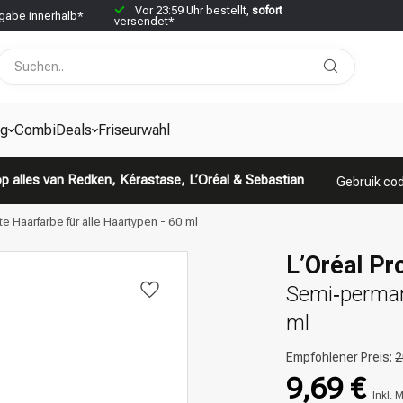
Vor 23:59 Uhr bestellt,
sofort
abe innerhalb*
versendet*
g
CombiDeals
Friseurwahl
p alles van Redken, Kérastase, L’Oréal & Sebastian
Gebruik cod
e Haarfarbe für alle Haartypen - 60 ml
L’Oréal Pro
Semi‑permane
ml
Empfohlener Preis:
2
9,69 €
Inkl. 