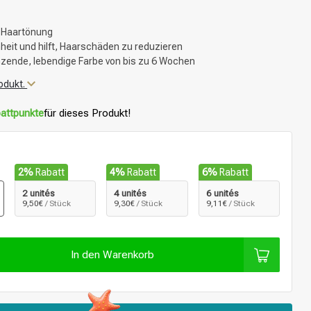
 Haartönung
eit und hilft, Haarschäden zu reduzieren
änzende, lebendige Farbe von bis zu 6 Wochen
odukt.
attpunkte
für dieses Produkt!
2%
Rabatt
4%
Rabatt
6%
Rabatt
2 unités
4 unités
6 unités
9,50€
/ Stück
9,30€
/ Stück
9,11€
/ Stück
In den Warenkorb