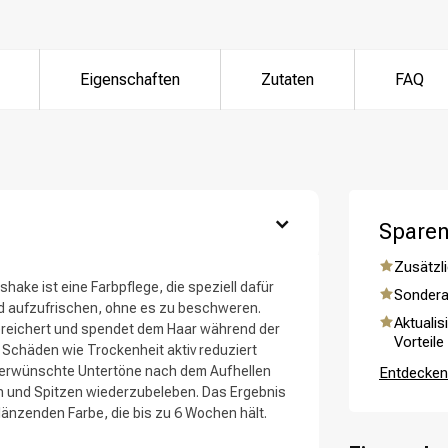
Eigenschaften
Zutaten
FAQ
ategorie suchst du?
Sparen
Zusätzli
shake ist eine Farbpflege, die speziell dafür
Sondera
nd aufzufrischen, ohne es zu beschweren.
Aktualis
ereichert und spendet dem Haar während der
Vorteile
 Schäden wie Trockenheit aktiv reduziert
Haarpflege
Stylingprodukte
 unerwünschte Untertöne nach dem Aufhellen
Entdecken 
en und Spitzen wiederzubeleben. Das Ergebnis
glänzenden Farbe, die bis zu 6 Wochen hält.