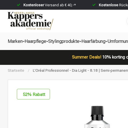
Kostenloser
Versand ab € 40,-*
Kostenlose
Rückg
Marken
Haarpflege
Stylingprodukte
Haarfärbung
Umformun
Summer Deals!
10% korting o
Startseite
/
L’Oréal Professionnel - Dia Light - 8.18 | Semi‑permanent
52
% Rabatt