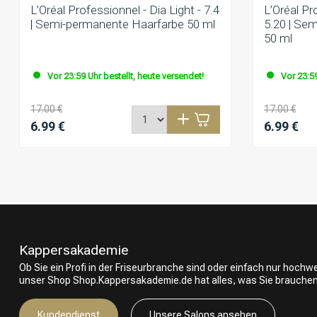
L’Oréal Professionnel - Dia Light - 7.4
L’Oréal Pr
| Semi-permanente Haarfarbe 50 ml
5.20 | Se
50 ml
Vor 23:59 Uhr bestellt, heute versendet!
Vor 23:59
17.00 €
17.00 €
6.99 €
6.99 €
Kappersakademie
Ob Sie ein Profi in der Friseurbranche sind oder einfach nur hoch
unser Shop Shop.Kappersakademie.de hat alles, was Sie brauchen
Kundendienst
Unsere Salons ansehen