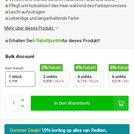
Pflegt und hydratisiert das Haar während des Färbeprozesses
Leicht aufzutragen
Lebendige und langanhaltende Farbe
Mehr über dieses Produkt.
Erhalten Sie
6 Rabattpunkte
für dieses Produkt!
Bulk discount
2%
Rabatt
4%
Rabatt
6%
Rabatt
Kein Rabatt
1 stück
2 unités
4 unités
6 unités
6,99€
6,85€
/ Stück
6,71€
/ Stück
6,57€
/ Stück
In den Warenkorb
Summer Deals!
10% korting op alles van Redken,