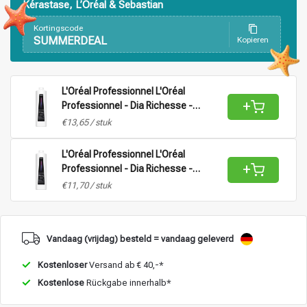
Kérastase, L’Oréal & Sebastian
Kortingscode
SUMMERDEAL
Kopieren
L'Oréal Professionnel L'Oréal
Stylingprodukte
Haarfärbung
+
Professionnel - Dia Richesse -
Aktivator Vol 9 (2,7%) |
€13,65 / stuk
Oxidationsmittel für alle Haartypen -
1L
L'Oréal Professionnel L'Oréal
+
Professionnel - Dia Richesse -
Aktivator Vol 15 (4,5%) |
€11,70 / stuk
Oxidationsmittel für alle Haartypen -
1L
Vandaag (vrijdag) besteld = vandaag geleverd
Kostenloser
Versand ab € 40,-*
Kostenlose
Rückgabe innerhalb*