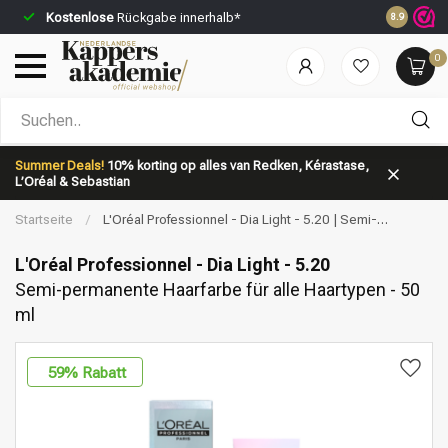
Kostenlose
Rückgabe innerhalb*
Vor 23:59 Uhr bes
8.9
0
Nach welcher Kategorie suchst du?
Summer Deals!
10% korting op alles van Redken, Kérastase,
L’Oréal & Sebastian
Startseite
/
L'Oréal Professionnel - Dia Light - 5.20 | Semi-
permanente Haarfarbe für alle Haartypen - 50 ml
L'Oréal Professionnel - Dia Light - 5.20
Semi-permanente Haarfarbe für alle Haartypen - 50
ml
Marken
Haarpflege
59
% Rabatt