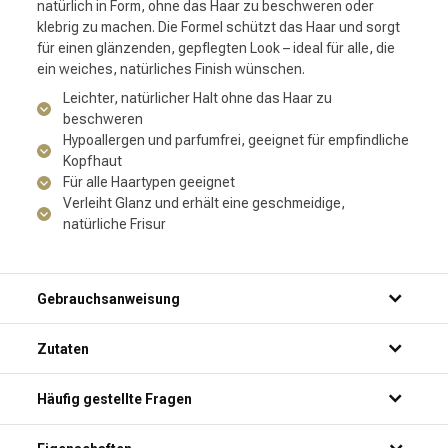
natürlich in Form, ohne das Haar zu beschweren oder
klebrig zu machen. Die Formel schützt das Haar und sorgt
für einen glänzenden, gepflegten Look – ideal für alle, die
ein weiches, natürliches Finish wünschen.
Leichter, natürlicher Halt ohne das Haar zu
beschweren
Hypoallergen und parfumfrei, geeignet für empfindliche
Kopfhaut
Für alle Haartypen geeignet
Verleiht Glanz und erhält eine geschmeidige,
natürliche Frisur
Gebrauchsanweisung
Zutaten
Häufig gestellte Fragen
Für welche Haartypen ist das L'Oréal Professionnel Infinium