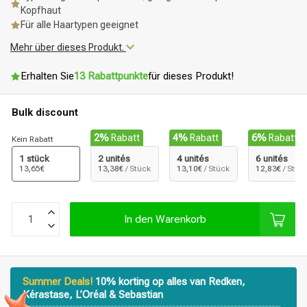
Kopfhaut
Für alle Haartypen geeignet
Mehr über dieses Produkt.
Erhalten Sie
13 Rabattpunkte
für dieses Produkt!
Bulk discount
2%
Rabatt
4%
Rabatt
6%
Rabatt
Kein Rabatt
1 stück
2 unités
4 unités
6 unités
13,65€
13,38€
/ Stück
13,10€
/ Stück
12,83€
/ Stüc
In den Warenkorb
Summer Deals!
10% korting op alles van Redken,
Kérastase, L’Oréal & Sebastian