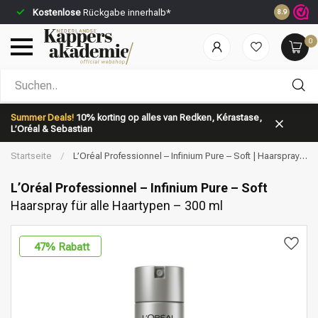
Kostenlose
Rückgabe innerhalb*
Vor 23:59 
8.9
0
Nach welcher Kategorie suchst du?
Summer Deals!
10% korting op alles van Redken, Kérastase,
L’Oréal & Sebastian
Startseite
/
L’Oréal Professionnel – Infinium Pure – Soft | Haarspray
für alle Haartypen – 300 ml
L’Oréal Professionnel – Infinium Pure – Soft
Haarspray für alle Haartypen – 300 ml
Marken
Haarpflege
47
% Rabatt