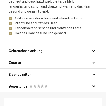
gepflegt und geschützt wird. Die Farbe bleibt
langanhaltend schön und glänzend, während das Haar
gesund und genährt bleibt.
Gibt eine wunderschöne und lebendige Farbe
Pflegt und schützt das Haar
Langanhaltend schöne und glänzende Farbe
Hält das Haar gesund und genährt
Gebrauchsanweisung
Schritt 1: Tragen Sie eine kleine Menge des Produkts auf
Zutaten
sauberes, trockenes Haar auf.
Schritt 2: Verteilen Sie das Produkt gleichmäßig über das
Haar, von den Wurzeln bis zu den Spitzen.
Eigenschaften
Schritt 3: Lassen Sie das Produkt 20-30 Minuten einwirken.
Schritt 4: Spülen Sie das Haar gründlich mit warmem
Bewertungen
Wasser aus.
Schritt 5: Stylen Sie und genießen Sie das wunderschöne
Ergebnis!