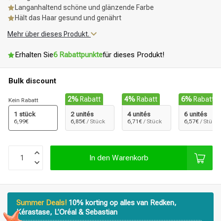
Langanhaltend schöne und glänzende Farbe
Hält das Haar gesund und genährt
Mehr über dieses Produkt.
Erhalten Sie
6 Rabattpunkte
für dieses Produkt!
Bulk discount
2%
Rabatt
4%
Rabatt
6%
Rabatt
Kein Rabatt
1 stück
2 unités
4 unités
6 unités
6,99€
6,85€
/ Stück
6,71€
/ Stück
6,57€
/ Stück
In den Warenkorb
Summer Deals!
10% korting op alles van Redken,
Kérastase, L’Oréal & Sebastian
Stylingprodukte
Haarfärbung