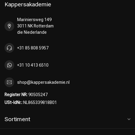
Kappersakademie
Mariniersweg 149
3011 NK Rotterdam
die Niederlande
+31 85 808 5957
+31 10 413 6510
shop@kappersakademie.nl
Register NR:
90505247
USt-IdNr.:
NL865339818B01
Sortiment