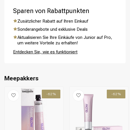
Schritt 5: Spülen Sie das Haar gründlich aus und
Sparen von Rabattpunkten
verwenden Sie einen Conditioner, um das Haar zu pflegen
und zu hydratisieren.
Zusätzlicher Rabatt auf Ihren Einkauf
Sonderangebote und exklusive Deals
Umformung
CombiDeals
Aktualisieren Sie Ihre Einkäufe von Junior auf Pro,
um weitere Vorteile zu erhalten!
Entdecken Sie, wie es funktioniert
Meepakkers
-62%
-62%