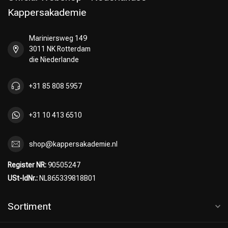
Kappersakademie
Mariniersweg 149
3011 NK Rotterdam
die Niederlande
+31 85 808 5957
+31 10 413 6510
shop@kappersakademie.nl
Register NR:
90505247
USt-IdNr.:
NL865339818B01
Sortiment