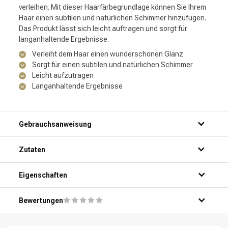
verleihen. Mit dieser Haarfärbegrundlage können Sie Ihrem
Haar einen subtilen und natürlichen Schimmer hinzufügen.
Das Produkt lässt sich leicht auftragen und sorgt für
langanhaltende Ergebnisse.
Verleiht dem Haar einen wunderschönen Glanz
Sorgt für einen subtilen und natürlichen Schimmer
Leicht aufzutragen
Langanhaltende Ergebnisse
Gebrauchsanweisung
Schritt 1: Reinigen Sie das Haar gründlich und trocknen Sie
Zutaten
es gut ab.
Schritt 2: Mischen Sie die gewünschte Menge des
Produkts mit dem richtigen Entwickler.
Eigenschaften
Schritt 3: Tragen Sie die Mischung gleichmäßig auf das
Haar auf, beginnend an den Wurzeln und arbeiten Sie sich
Bewertungen
zu den Spitzen vor.
Schritt 4: Lassen Sie das Produkt für die empfohlene
Einwirkzeit einwirken.