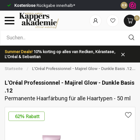
Kostenlose
Rückgabe innerhalb*
Vor 23:59 
8.9
0
Nach welcher Kategorie suchst du?
Summer Deals!
10% korting op alles van Redken, Kérastase,
L’Oréal & Sebastian
Startseite
/
L'Oréal Professionnel - Majirel Glow - Dunkle Basis .12 |
Permanente Haarfärbung für alle Haartypen - 50 ml
L'Oréal Professionnel - Majirel Glow - Dunkle Basis
.12
Permanente Haarfärbung für alle Haartypen - 50 ml
Marken
Haarpflege
62
% Rabatt