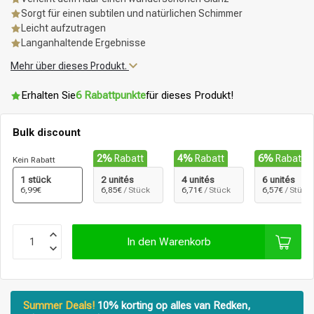
Sorgt für einen subtilen und natürlichen Schimmer
Leicht aufzutragen
Langanhaltende Ergebnisse
Mehr über dieses Produkt.
Erhalten Sie
6 Rabattpunkte
für dieses Produkt!
Bulk discount
2%
Rabatt
4%
Rabatt
6%
Rabatt
Kein Rabatt
1 stück
2 unités
4 unités
6 unités
6,99€
6,85€
/ Stück
6,71€
/ Stück
6,57€
/ Stück
In den Warenkorb
Summer Deals!
10% korting op alles van Redken,
Stylingprodukte
Haarfärbung