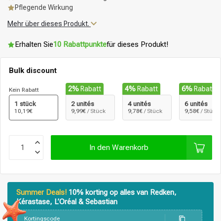
Pflegende Wirkung
Mehr über dieses Produkt.
Erhalten Sie
10 Rabattpunkte
für dieses Produkt!
Bulk discount
2%
Rabatt
4%
Rabatt
6%
Rabatt
Kein Rabatt
1 stück
2 unités
4 unités
6 unités
10,19€
9,99€
/ Stück
9,78€
/ Stück
9,58€
/ Stück
In den Warenkorb
Summer Deals!
10% korting op alles van Redken,
Kérastase, L’Oréal & Sebastian
Stylingprodukte
Haarfärbung
Kortingscode