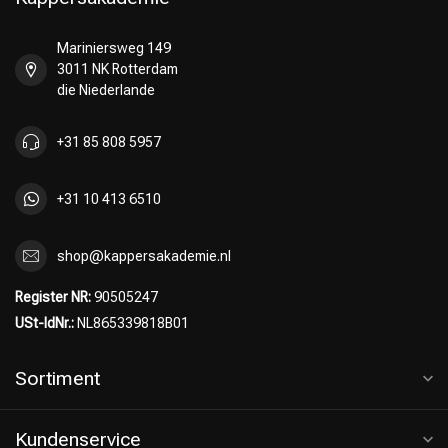
Mariniersweg 149
3011 NK Rotterdam
die Niederlande
+31 85 808 5957
+31 10 413 6510
shop@kappersakademie.nl
Register NR:
90505247
USt-IdNr.:
NL865339818B01
Sortiment
Kundenservice