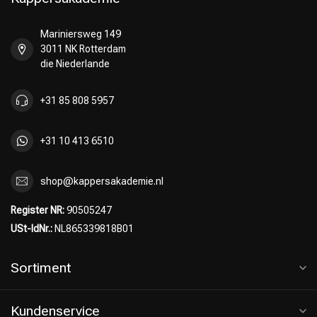
Mariniersweg 149
3011 NK Rotterdam
die Niederlande
+31 85 808 5957
+31 10 413 6510
shop@kappersakademie.nl
Register NR:
90505247
USt-IdNr.:
NL865339818B01
Sortiment
Kundenservice