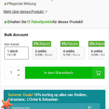
Pflegende Wirkung
Mehr über dieses Produkt.
Erhalten Sie
10 Rabattpunkte
für dieses Produkt!
Bulk discount
2%
Rabatt
4%
Rabatt
6%
Rabatt
Kein Rabatt
1 stück
2 unités
4 unités
6 unités
10,19€
9,99€
/ Stück
9,78€
/ Stück
9,58€
/ Stück
In den Warenkorb
Summer Deals!
10% korting op alles van Redken,
Kérastase, L’Oréal & Sebastian
Stylingprodukte
Haarfärbung
Kortingscode