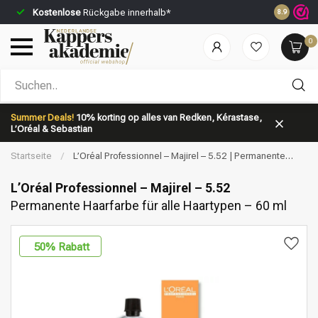
Kostenlose
Rückgabe innerhalb*
Vor 23:59 
8.9
0
Nach welcher Kategorie suchst du?
Summer Deals!
10% korting op alles van Redken, Kérastase,
L’Oréal & Sebastian
Startseite
/
L’Oréal Professionnel – Majirel – 5.52 | Permanente
Haarfarbe für alle Haartypen – 60 ml
L’Oréal Professionnel – Majirel – 5.52
Permanente Haarfarbe für alle Haartypen – 60 ml
Marken
Haarpflege
50
% Rabatt