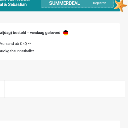
SUMMERDEAL
Kopieren
al & Sebastian
vrijdag) besteld = vandaag geleverd
Versand ab € 40,-*
ückgabe innerhalb*