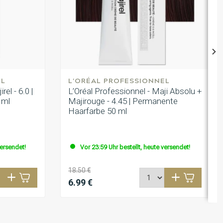
EL
L'ORÉAL PROFESSIONNEL
el - 6.0 |
L’Oréal Professionnel - Maji Absolu +
 ml
Majirouge - 4.45 | Permanente
Haarfarbe 50 ml
versendet!
Vor 23:59 Uhr bestellt, heute versendet!
18.50 €
6.99 €