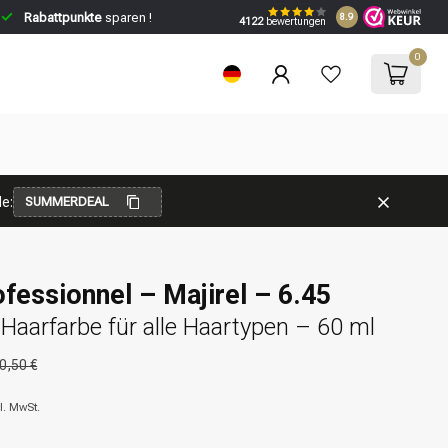
Rabattpunkte
sparen !
8.9
4122
bewertungen
0
e:
SUMMERDEAL
ofessionnel – Majirel – 6.45
aarfarbe für alle Haartypen – 60 ml
0,50 €
l. MwSt.