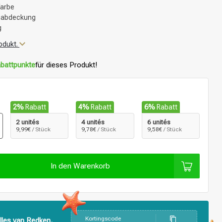
farbe
auabdeckung
g
odukt.
battpunkte
für dieses Produkt!
2%
Rabatt
4%
Rabatt
6%
Rabatt
2 unités
4 unités
6 unités
9,99€
/ Stück
9,78€
/ Stück
9,58€
/ Stück
In den Warenkorb
Kortingscode
lles van Redken,