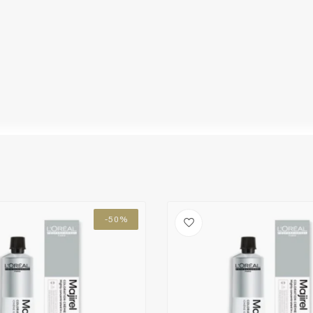
cl /parfum / fragrance /m-aminophenol /sodium
CombiDeals
Friseurwahl
iacetate /steareth-2 /stearic acid /palmitic
 cedrene /thioglycerin /trimethylcyclopentenyl
-50%