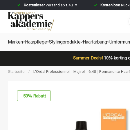
Kostenloser
Versand ab € 40,-*
Kostenlose
Rückg
Marken
Haarpflege
Stylingprodukte
Haarfärbung
Umformun
Summer Deals!
10% korting o
Startseite
/
L’Oréal Professionnel – Majirel – 6.45 | Permanente Haarf
50
% Rabatt