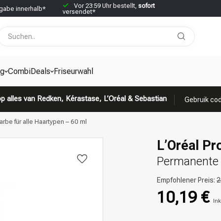
Vor 23:59 Uhr bestellt,
sofort
abe innerhalb*
versendet*
g
CombiDeals
Friseurwahl
p alles van Redken, Kérastase, L’Oréal & Sebastian
Gebruik cod
arbe für alle Haartypen – 60 ml
L’Oréal Pr
Permanente H
Empfohlener Preis:
2
10,19 €
Ink