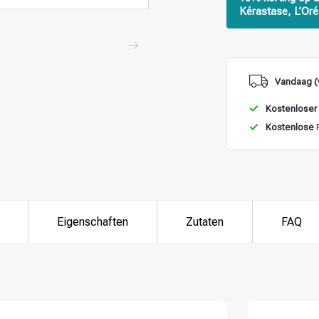
Kérastase, L’Oré
Vandaag (
Kostenloser
Kostenlose
R
Eigenschaften
Zutaten
FAQ
ategorie suchst du?