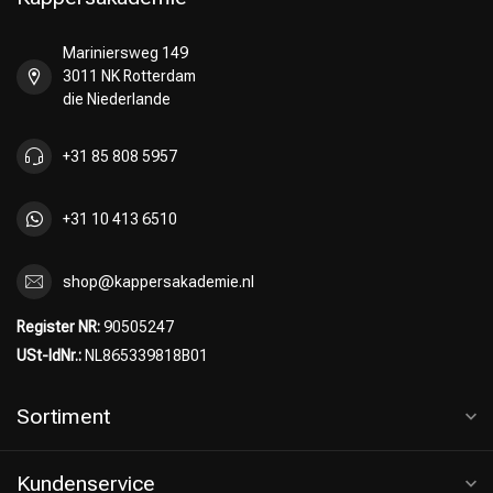
Mariniersweg 149
3011 NK Rotterdam
die Niederlande
+31 85 808 5957
+31 10 413 6510
shop@kappersakademie.nl
Register NR:
90505247
USt-IdNr.:
NL865339818B01
Sortiment
Kundenservice