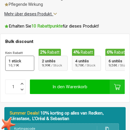
Pflegende Wirkung
Mehr über dieses Produkt.
Erhalten Sie
10 Rabattpunkte
für dieses Produkt!
Bulk discount
2%
Rabatt
4%
Rabatt
6%
Rabatt
Kein Rabatt
1 stück
2 unités
4 unités
6 unités
10,19€
9,99€
/ Stück
9,78€
/ Stück
9,58€
/ Stück
In den Warenkorb
Summer Deals!
10% korting op alles van Redken,
Kérastase, L’Oréal & Sebastian
Stylingprodukte
Haarfärbung
Kortingscode