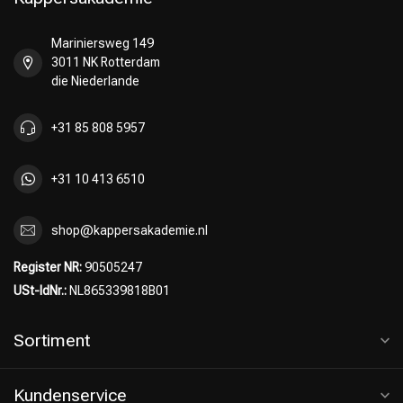
Mariniersweg 149
3011 NK Rotterdam
die Niederlande
+31 85 808 5957
+31 10 413 6510
shop@kappersakademie.nl
Register NR:
90505247
USt-IdNr.:
NL865339818B01
Sortiment
Kundenservice