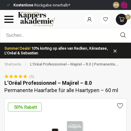
Kostenlose
Rückgabe innerhalb*
Vor 23:59 
8.9
0
Nach welcher Kategorie suchst du?
Summer Deals!
10% korting op alles van Redken, Kérastase,
L’Oréal & Sebastian
Startseite
/
L’Oréal Professionnel – Majirel – 8.0 | Permanente
Haarfarbe für alle Haartypen – 60 ml
(5)
L’Oréal Professionnel – Majirel – 8.0
Permanente Haarfarbe für alle Haartypen – 60 ml
Marken
Haarpflege
50
% Rabatt