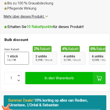
Bis zu 100 % Grauabdeckung
Pflegende Wirkung
Mehr über dieses Produkt.
Erhalten Sie
10 Rabattpunkte
für dieses Produkt!
Bulk discount
2%
Rabatt
4%
Rabatt
6%
Rabatt
Kein Rabatt
1 stück
2 unités
4 unités
6 unités
10,19€
9,99€
/ Stück
9,78€
/ Stück
9,58€
/ Stück
In den Warenkorb
Summer Deals!
10% korting op alles van Redken,
Kérastase, L’Oréal & Sebastian
Stylingprodukte
Haarfärbung