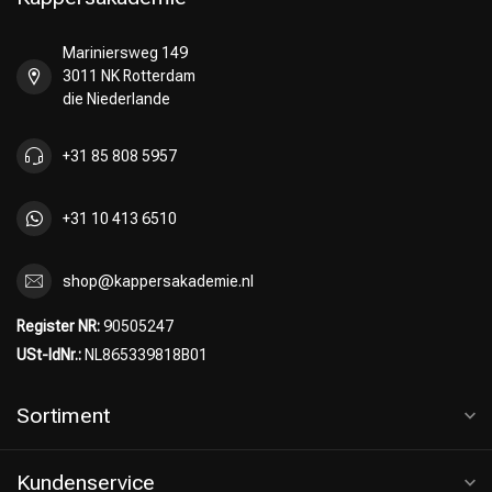
Mariniersweg 149
3011 NK Rotterdam
die Niederlande
+31 85 808 5957
+31 10 413 6510
shop@kappersakademie.nl
Register NR:
90505247
USt-IdNr.:
NL865339818B01
Sortiment
Kundenservice