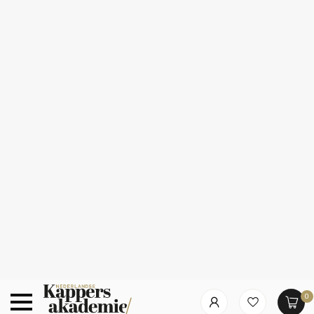
0
Nach welcher Kategorie suchst du?
Summer Deals!
10% korting op alles van Redken, Kérastase,
L’Oréal & Sebastian
Startseite
/
L’Oréal Professionnel – Majirel – 8.04 | Permanente
Haarfarbe für alle Haartypen – 60 ml
L’Oréal Professionnel – Majirel – 8.04
Permanente Haarfarbe für alle Haartypen – 60 ml
Marken
Haarpflege
50
% Rabatt