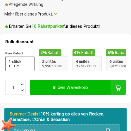
Pflegende Wirkung
Mehr über dieses Produkt.
Erhalten Sie
10 Rabattpunkte
für dieses Produkt!
Bulk discount
2%
Rabatt
4%
Rabatt
6%
Rabatt
Kein Rabatt
1 stück
2 unités
4 unités
6 unités
10,19€
9,99€
/ Stück
9,78€
/ Stück
9,58€
/ Stück
In den Warenkorb
Summer Deals!
10% korting op alles van Redken,
Kérastase, L’Oréal & Sebastian
Stylingprodukte
Haarfärbung
Kortingscode