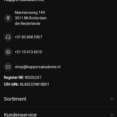
Mariniersweg 149
3011 NK Rotterdam
die Niederlande
+31 85 808 5957
+31 10 413 6510
shop@kappersakademie.nl
Register NR:
90505247
USt-IdNr.:
NL865339818B01
Sortiment
Kundenservice