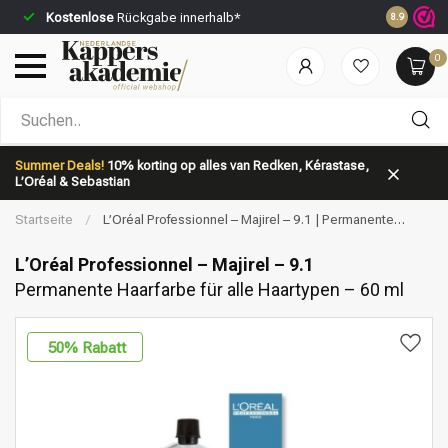
Kostenlose
Rückgabe innerhalb*
Vor 23:59 
8.9
0
Nach welcher Kategorie suchst du?
Summer Deals!
10% korting op alles van Redken, Kérastase,
L’Oréal & Sebastian
Startseite
/
L’Oréal Professionnel – Majirel – 9.1 | Permanente
Haarfarbe für alle Haartypen – 60 ml
L’Oréal Professionnel – Majirel – 9.1
Permanente Haarfarbe für alle Haartypen – 60 ml
Marken
Haarpflege
50
% Rabatt