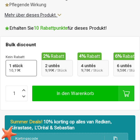
Pflegende Wirkung
Mehr über dieses Produkt.
Erhalten Sie
10 Rabattpunkte
für dieses Produkt!
Bulk discount
2%
Rabatt
4%
Rabatt
6%
Rabatt
Kein Rabatt
1 stück
2 unités
4 unités
6 unités
10,19€
9,99€
/ Stück
9,78€
/ Stück
9,58€
/ Stück
In den Warenkorb
Summer Deals!
10% korting op alles van Redken,
Kérastase, L’Oréal & Sebastian
Stylingprodukte
Haarfärbung
Kortingscode