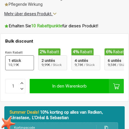
Pflegende Wirkung
Mehr über dieses Produkt.
Erhalten Sie
10 Rabattpunkte
für dieses Produkt!
Bulk discount
2%
Rabatt
4%
Rabatt
6%
Rabatt
Kein Rabatt
1 stück
2 unités
4 unités
6 unités
10,19€
9,99€
/ Stück
9,78€
/ Stück
9,58€
/ Stück
In den Warenkorb
Summer Deals!
10% korting op alles van Redken,
Kérastase, L’Oréal & Sebastian
Stylingprodukte
Haarfärbung
Kortingscode