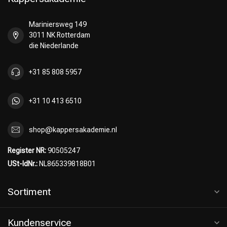
Mariniersweg 149
3011 NK Rotterdam
die Niederlande
+31 85 808 5957
+31 10 413 6510
shop@kappersakademie.nl
Register NR:
90505247
USt-IdNr.:
NL865339818B01
Sortiment
Kundenservice