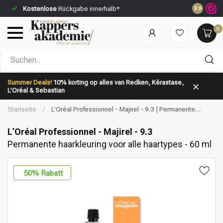
Kostenlose
Rückgabe innerhalb*
Vor 23:59 
8.9
0
Nach welcher Kategorie suchst du?
Summer Deals!
10% korting op alles van Redken, Kérastase,
L’Oréal & Sebastian
Startseite
/
L’Oréal Professionnel - Majirel - 9.3 | Permanente
haarkleuring voor alle haartypes - 60 ml
L’Oréal Professionnel - Majirel - 9.3
Permanente haarkleuring voor alle haartypes - 60 ml
Marken
Haarpflege
50
% Rabatt