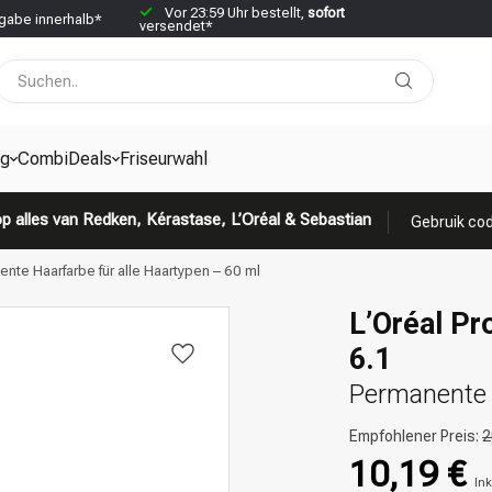
Vor 23:59 Uhr bestellt,
sofort
abe innerhalb*
versendet*
g
CombiDeals
Friseurwahl
p alles van Redken, Kérastase, L’Oréal & Sebastian
Gebruik cod
ente Haarfarbe für alle Haartypen – 60 ml
L’Oréal Pr
6.1
Permanente H
Empfohlener Preis:
2
10,19 €
Ink