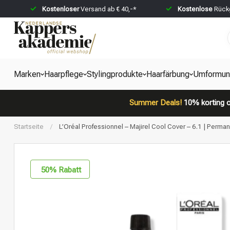
Kostenloser
Versand ab € 40,-*
Kostenlose
Rückg
Marken
Haarpflege
Stylingprodukte
Haarfärbung
Umformun
Summer Deals!
10% korting o
Startseite
/
L’Oréal Professionnel – Majirel Cool Cover – 6.1 | Perman
50
% Rabatt