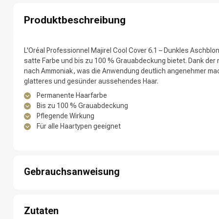
Produktbeschreibung
L'Oréal Professionnel Majirel Cool Cover 6.1 – Dunkles Aschblon
satte Farbe und bis zu 100 % Grauabdeckung bietet. Dank der n
nach Ammoniak, was die Anwendung deutlich angenehmer macht
glatteres und gesünder aussehendes Haar.
Permanente Haarfarbe
Bis zu 100 % Grauabdeckung
Nach welcher K
Pflegende Wirkung
Für alle Haartypen geeignet
Gebrauchsanweisung
1: Den Inhalt der Tube mit dem passenden Entwickler in einer n
2: Die Mischung gleichmäßig auf sauberes, trockenes Haar auf
Zutaten
3: 20–30 Minuten einwirken lassen, je nach gewünschter Farbin