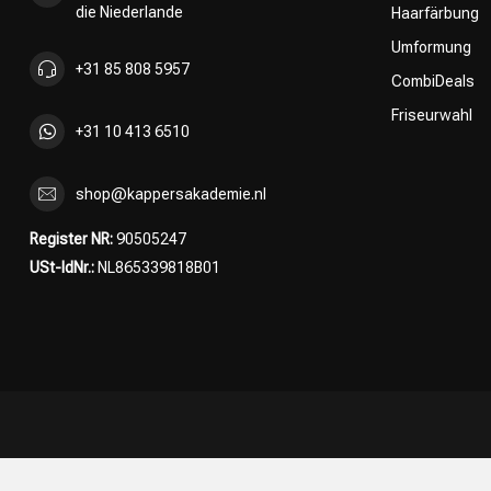
die Niederlande
Haarfärbung
Umformung
+31 85 808 5957
CombiDeals
Friseurwahl
+31 10 413 6510
shop@kappersakademie.nl
Register NR:
90505247
USt-IdNr.:
NL865339818B01