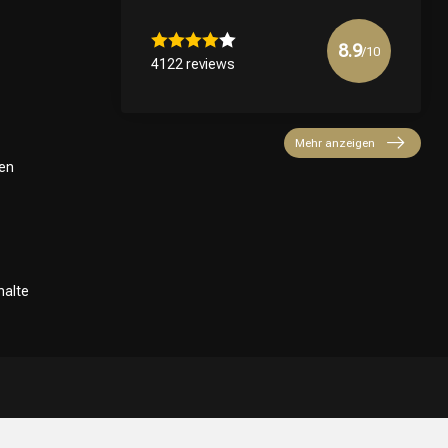
8.9
/10
4122 reviews
Mehr anzeigen
en
halte