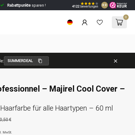
Rabattpunkte
sparen !
8.9
4122
bewertungen
0
e:
SUMMERDEAL
ofessionnel – Majirel Cool Cover –
aarfarbe für alle Haartypen – 60 ml
0,50 €
l. MwSt.