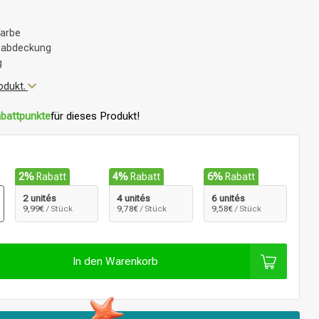
farbe
auabdeckung
g
odukt.
battpunkte
für dieses Produkt!
2%
Rabatt
4%
Rabatt
6%
Rabatt
2 unités
4 unités
6 unités
9,99€
/ Stück
9,78€
/ Stück
9,58€
/ Stück
In den Warenkorb