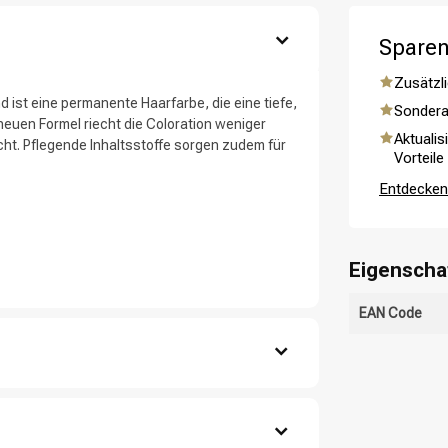
Sparen
Zusätzli
d ist eine permanente Haarfarbe, die eine tiefe,
Sondera
euen Formel riecht die Coloration weniger
Aktualis
. Pflegende Inhaltsstoffe sorgen zudem für
Vorteile
Entdecken 
ategorie suchst du?
Eigenscha
EAN Code
icht-metallischen Schale mischen.
tragen.
tensität.