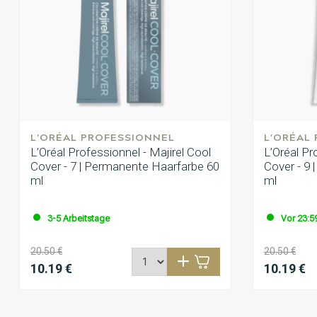
L'ORÉAL PROFESSIONNEL
L'ORÉAL
L’Oréal Professionnel - Majirel Cool
L’Oréal Pr
Cover - 7 | Permanente Haarfarbe 60
Cover - 9
ml
ml
3-5 Arbeitstage
Vor 23:59
20.50 €
20.50 €
10.19 €
10.19 €