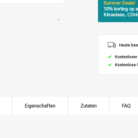
Summer Deals!
10% korting op a
Kérastase, L’Oré
Heute best
Kostenloser
Kostenlose
R
Eigenschaften
Zutaten
FAQ