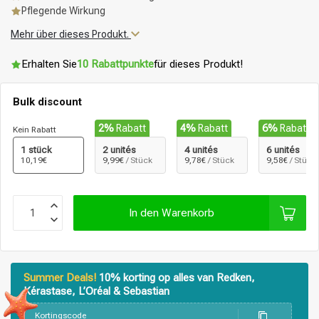
Pflegende Wirkung
Mehr über dieses Produkt.
Erhalten Sie
10 Rabattpunkte
für dieses Produkt!
Bulk discount
2%
Rabatt
4%
Rabatt
6%
Rabatt
Kein Rabatt
1 stück
2 unités
4 unités
6 unités
10,19€
9,99€
/ Stück
9,78€
/ Stück
9,58€
/ Stück
In den Warenkorb
Summer Deals!
10% korting op alles van Redken,
Kérastase, L’Oréal & Sebastian
Stylingprodukte
Haarfärbung
Kortingscode