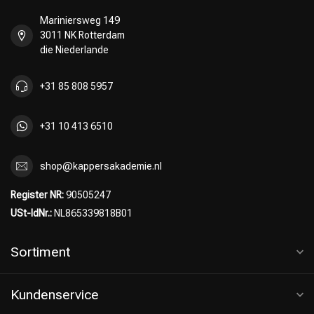
Mariniersweg 149
3011 NK Rotterdam
die Niederlande
+31 85 808 5957
+31 10 413 6510
shop@kappersakademie.nl
Register NR:
90505247
USt-IdNr.:
NL865339818B01
Sortiment
Kundenservice