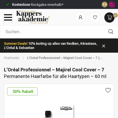
Kostenlose
Rückgabe innerhalb*
Vor 23:59 
8.9
0
Nach welcher Kategorie suchst du?
Summer Deals!
10% korting op alles van Redken, Kérastase,
L’Oréal & Sebastian
Startseite
/
L’Oréal Professionnel – Majirel Cool Cover – 7 |
Permanente Haarfarbe für alle Haartypen – 60 ml
L’Oréal Professionnel – Majirel Cool Cover – 7
Permanente Haarfarbe für alle Haartypen – 60 ml
Marken
Haarpflege
50
% Rabatt