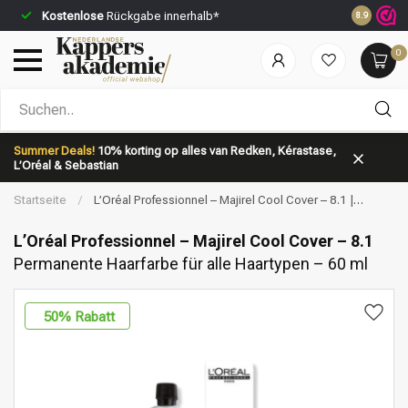
Kostenlose
Rückgabe innerhalb*
Vor 23:59 
8.9
0
Nach welcher Kategorie suchst du?
Summer Deals!
10% korting op alles van Redken, Kérastase,
L’Oréal & Sebastian
Startseite
/
L’Oréal Professionnel – Majirel Cool Cover – 8.1 |
Permanente Haarfarbe für alle Haartypen – 60 ml
L’Oréal Professionnel – Majirel Cool Cover – 8.1
Permanente Haarfarbe für alle Haartypen – 60 ml
Marken
Haarpflege
50
% Rabatt