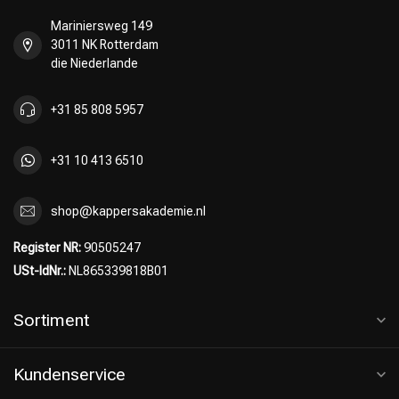
Mariniersweg 149
3011 NK Rotterdam
die Niederlande
+31 85 808 5957
+31 10 413 6510
shop@kappersakademie.nl
Register NR:
90505247
USt-IdNr.:
NL865339818B01
Sortiment
Kundenservice