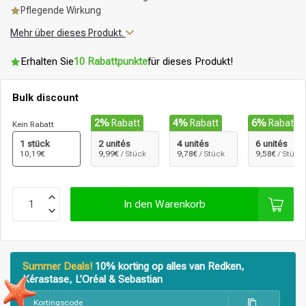
Pflegende Wirkung
Mehr über dieses Produkt.
Erhalten Sie
10 Rabattpunkte
für dieses Produkt!
Bulk discount
2%
Rabatt
4%
Rabatt
6%
Rabatt
Kein Rabatt
1 stück
2 unités
4 unités
6 unités
10,19€
9,99€
/ Stück
9,78€
/ Stück
9,58€
/ Stück
In den Warenkorb
Summer Deals!
10% korting op alles van Redken,
Kérastase, L’Oréal & Sebastian
Stylingprodukte
Haarfärbung
Kortingscode