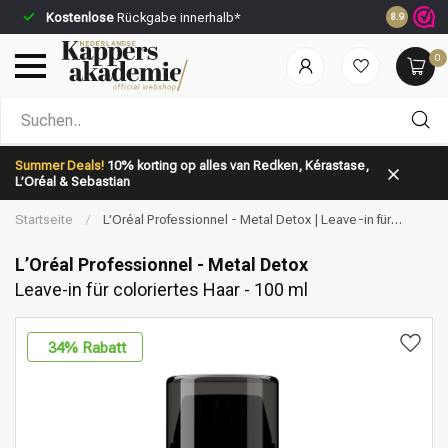
Kostenlose
Rückgabe innerhalb*
Vor 23:59 
8.9
0
Nach welcher Kategorie suchst du?
Summer Deals!
10% korting op alles van Redken, Kérastase,
L’Oréal & Sebastian
Startseite
/
L’Oréal Professionnel - Metal Detox | Leave-in für
coloriertes Haar - 100 ml
L’Oréal Professionnel - Metal Detox
Leave-in für coloriertes Haar - 100 ml
Marken
Haarpflege
34
% Rabatt