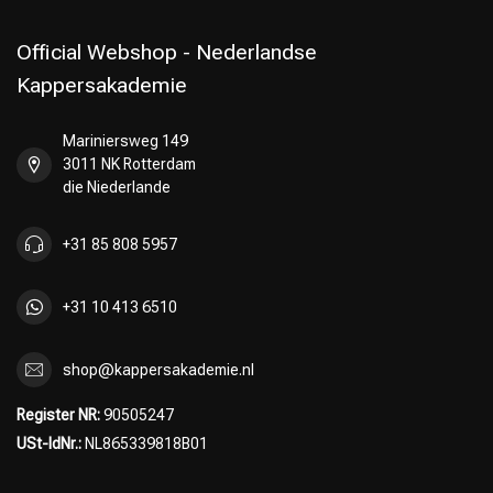
Official Webshop - Nederlandse
Kappersakademie
Mariniersweg 149
3011 NK Rotterdam
die Niederlande
+31 85 808 5957
+31 10 413 6510
shop@kappersakademie.nl
Register NR:
90505247
USt-IdNr.:
NL865339818B01