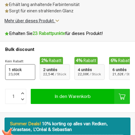
Erhält lang anhaltende Farbintensität
Sorgt für einen strahlenden Glanz
Mehr über dieses Produkt.
Erhalten Sie
23 Rabattpunkte
für dieses Produkt!
Bulk discount
2%
Rabatt
4%
Rabatt
6%
Rabatt
Kein Rabatt
1 stück
2 unités
4 unités
6 unités
23,00€
22,54€
/ Stück
22,08€
/ Stück
21,62€
/ Stüc
In den Warenkorb
Summer Deals!
10% korting op alles van Redken,
Kérastase, L’Oréal & Sebastian