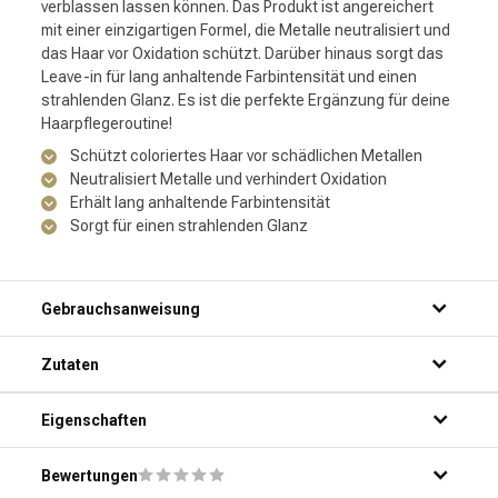
verblassen lassen können. Das Produkt ist angereichert
mit einer einzigartigen Formel, die Metalle neutralisiert und
das Haar vor Oxidation schützt. Darüber hinaus sorgt das
Leave-in für lang anhaltende Farbintensität und einen
strahlenden Glanz. Es ist die perfekte Ergänzung für deine
Haarpflegeroutine!
Schützt coloriertes Haar vor schädlichen Metallen
Neutralisiert Metalle und verhindert Oxidation
Erhält lang anhaltende Farbintensität
Sorgt für einen strahlenden Glanz
Gebrauchsanweisung
Schritt 1: Tragen Sie eine kleine Menge des Produkts auf
Zutaten
handtuchtrockenes Haar auf.
Schritt 2: Verteilen Sie das Produkt gleichmäßig über die
Längen und Spitzen des Haares.
Eigenschaften
Schritt 3: Lassen Sie das Produkt im Haar und spülen Sie es
nicht aus.
Bewertungen
Schritt 4: Stylen Sie das Haar nach Wunsch.